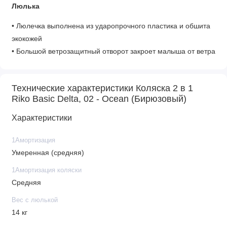
Люлька
• Люлечка выполнена из ударопрочного пластика и обшита
экокожей
• Большой ветрозащитный отворот закроет малыша от ветра
и осадков
• Накидка на молнии - вам не надо беспокоиться что она
Технические характеристики Коляска 2 в 1
упадет или улетит, когда вы перекладываете малыша на
Riko Basic Delta, 02 - Ocean (Бирюзовый)
улице
• Подголовник люльки: Да
Характеристики
• Регулируемая ручка: Да
• Регулировка капора люльки: 6 положений
1Амортизация
Умеренная (средняя)
1Амортизация коляски
Прогулочный блок
Средняя
• Подножка: Регулируемая
Вес с люлькой
• Большая накидка согреет крохотные ножки
14 кг
• Реверсивный блок - можно установить лицом к маме/лицом