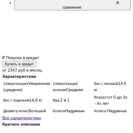
В
сравнение
₽
Покупка в кредит
Купить в кредит
от 2347 руб в месяц
Характеристики
Умеренная
14,5
1Амортизация
1Амортизация
Вес с люлькой
(средняя)
Средняя
кг
коляски
от 0 до 3х
Возраст
14,6 кг
2 в 1
Вес с сиденьем
Вид
- 4х лет
Большой
Надувные
Надувные
Диаметр колес
Колеса
Колеса
Все характеристики
Краткое описание