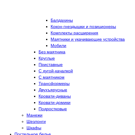
Балдахины
Кокон-гнездышки и позиционеры
Комплекты расширения
Маятники и укачивающие устройства
Мобили
Без маятника
Круглые
Приставные
С дугой-качалкой
С маятником
Трансформеры
Двухъярусные
Кровати-диваны
Кровати-домики
Подростковые
Манежи
Шезлонги
Шкафы
Постельное белье