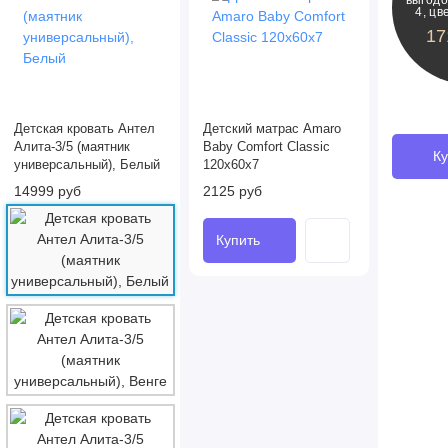
4, цв
17
Детская кровать Антел
Детский матрас Amaro
Алита-3/5 (маятник
Baby Comfort Classic
Ку
универсальный), Белый
120x60х7
14999 руб
2125 руб
Купить