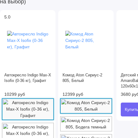
на выбор)
5.0
Автокресло Indigo Max-X
Комод Aton Сириус-2
Детский 
Isofix (0-36 кг), Графит
805, Белый
AmaroBab
120x60х1
10299 руб
12399 руб
3680 ру
Купит