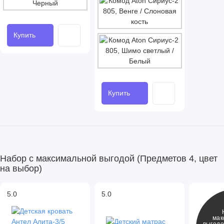
Купить
Купить
Набор с максимальной выгодой (Предметов 4, цвет
на выбор)
5.0
5.0
мак
выгодо