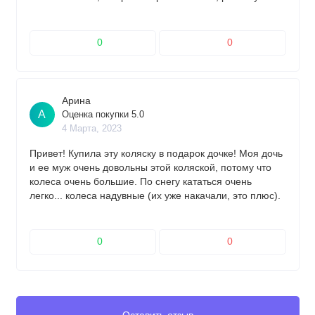
комфортно на любых кочках, выбоинах, камушках))
0
0
Арина
А
Оценка покупки 5.0
4 Марта, 2023
Привет! Купила эту коляску в подарок дочке! Моя дочь
и ее муж очень довольны этой коляской, потому что
колеса очень большие. По снегу кататься очень
легко... колеса надувные (их уже накачали, это плюс).
) Люльку очень легко надеть на раму, ведь она имеет
специальные защелки, которые легко снимаются и
меняются на летнюю. Посмотрим сколько прослужит,
0
0
но в целом покупкой довольны. Рекомендую этот
магазин.
Оставить отзыв