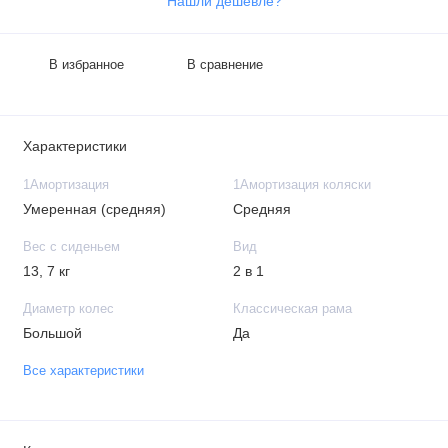
Нашли дешевле?
В избранное
В сравнение
Характеристики
1Амортизация
1Амортизация коляски
Умеренная (средняя)
Средняя
Вес с сиденьем
Вид
13, 7 кг
2 в 1
Диаметр колес
Классическая рама
Большой
Да
Все характеристики