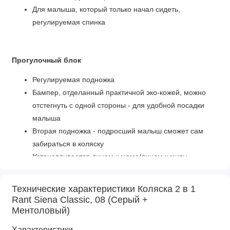
Для малыша, который только начал сидеть,
регулируемая спинка
Прогулочный блок
Регулируемая подножка
Бампер, отделанный практичной эко-кожей, можно
отстегнуть с одной стороны - для удобной посадки
малыша
Вторая подножка - подросший малыш сможет сам
забираться в коляску
Устанавливается лицом к маме/лицом к миру
Спинка регулируется, включая горизонтальное
положение для крепкого сна
Технические характеристики Коляска 2 в 1
Теплая накидка согреет маленькие ножки
Rant Siena Classic, 08 (Серый +
Ментоловый)
Характеристики