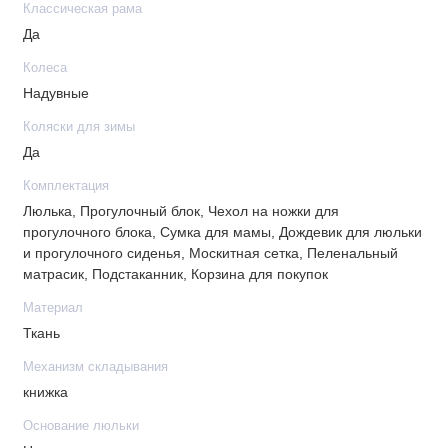
Ширина колёсной базы: 59 см
Классическая рама
Диаметр передних колес: 31 см
Да
Диаметр задних колёс: 31 см
Колеса
Высота от пола до ручки: 112 см
Надувные
В комплекте
Коляски для зимы
Да
Накидка на ножки
Сумка для мамы
Комплектация
Люлька, Прогулочный блок, Чехол на ножки для
прогулочного блока, Сумка для мамы, Дождевик для люльки
и прогулочного сиденья, Москитная сетка, Пеленальный
матрасик, Подстаканник, Корзина для покупок
Материал
Ткань
Механизм складывания
книжка
Основание люльки