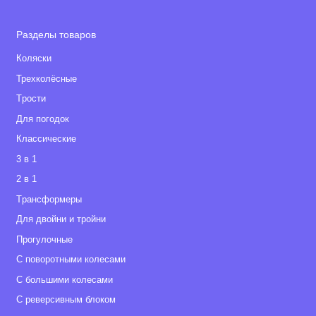
Разделы товаров
Коляски
Трехколёсные
Tрости
Для погодок
Классические
3 в 1
2 в 1
Tрансформеры
Для двойни и тройни
Прогулочные
С поворотными колесами
С большими колесами
С реверсивным блоком