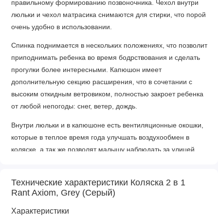
правильному формированию позвоночника. Чехол внутри
люльки и чехол матрасика снимаются для стирки, что порой
очень удобно в использовании.
Спинка поднимается в нескольких положениях, что позволит
приподнимать ребенка во время бодрствования и сделать
прогулки более интересными. Капюшон имеет
дополнительную секцию расширения, что в сочетании с
высоким откидным ветровиком, полностью закроет ребенка
от любой непогоды: снег, ветер, дождь.
Внутри люльки и в капюшоне есть вентиляционные окошки,
которые в теплое время года улучшать воздухообмен в
коляске, а так же позволят малышу наблюдать за улицей.
Технические характеристики Коляска 2 в 1
Прогулочный блок
Rant Axiom, Grey (Серый)
Прогулочный блок порадует вас своим внешним стилем. Он
Характеристики
настолько изящный и продуманный, что создается