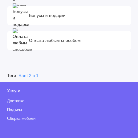
предварительного уведомления покупателя вносить
изменения в конструкцию, комплектацию или технологию
Бонусы и подарки
изготовления изделия с целью улучшения его свойств.
Оплата любым способом
Теги:
Rant 2 в 1
Услуги
Доставка
Подъем
Сборка мебели