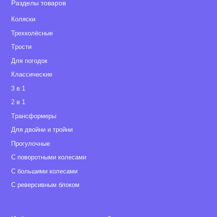
Разделы товаров
Коляски
Трехколёсные
Tрости
Для погодок
Классические
3 в 1
2 в 1
Tрансформеры
Для двойни и тройни
Прогулочные
С поворотными колесами
С большими колесами
С реверсивным блоком