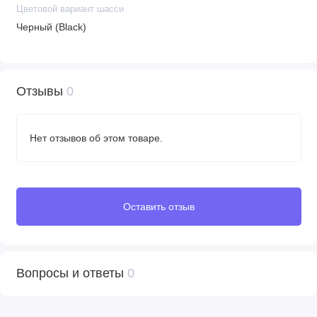
Цветовой вариант шасси
• Вес шасси: 5,8 кг
Черный (Black)
• Вес шасси+люлька: 10,6 кг
• Вес шасси+прогулочный блок: 11,2 кг
• Размеры в разложенном виде (Д х Ш х В): 85 х 43 х 24 см
• Размеры в сложенном виде: 84 х 35 х 49 см
Отзывы
0
Нет отзывов об этом товаре.
Оставить отзыв
Вопросы и ответы
0