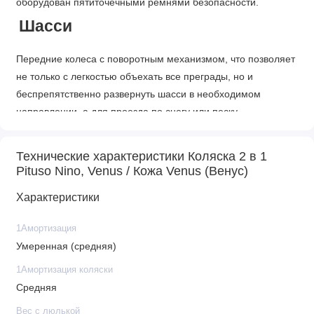
оборудован пятиточечными ремнями безопасности.
Шасси
Передние колеса с поворотным механизмом, что позволяет
не только с легкостью объехать все преграды, но и
беспрепятственно развернуть шасси в необходимом
направлении, а для проезда по снегу или песку
предусмотрена их фиксация. Большая корзина для покупок
и вместительная сумка для мамы в комплекте.
Технические характеристики Коляска 2 в 1
Универсальная ширина колесной базы 59 см, что позволяет
Pituso Nino, Venus / Кожа Venus (Венус)
беспрепятственно пользоваться даже старыми лифтами и
Характеристики
узкими проемами. Наличие амортизации на колесах
позволяет осуществлять прогулки даже по проселочным
1Амортизация
дорогам, а гелевые колеса на подшипниках позволят с
Умеренная (средняя)
легкостью справиться с переездом бордюр и без особых
затруднений проедут по заснеженной тропе.
1Амортизация коляски
Средняя
Вес с люлькой