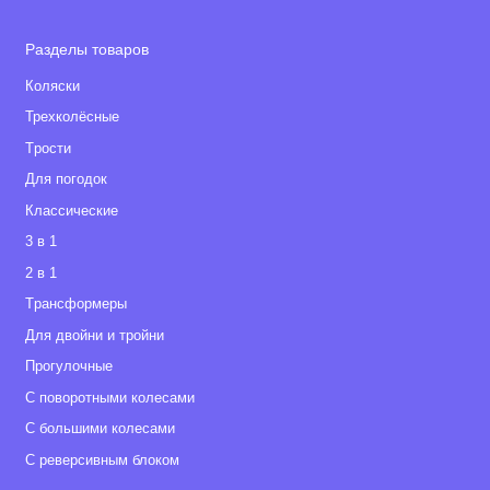
Разделы товаров
Коляски
Трехколёсные
Tрости
Для погодок
Классические
3 в 1
2 в 1
Tрансформеры
Для двойни и тройни
Прогулочные
С поворотными колесами
С большими колесами
С реверсивным блоком