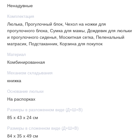
Прогулочный блок
Ненадувные
• Для детей от 6 месяцев до 3-х лет
Комплектация
• Максимальный вес ребенка: 15 кг
Люлька, Прогулочный блок, Чехол на ножки для
прогулочного блока, Сумка для мамы, Дождевик для люльки
• Накидка на ножки
и прогулочного сиденья, Москитная сетка, Пеленальный
• Регулируемая спинка
матрасик, Подстаканник, Корзина для покупок
• Ручка-бампер
Материал
• Ремни безопасности: 5-точечные
Комбинированная
• Регулируемая подножка
• Реверсивный блок
Механизм складывания
• В капюшон встроено смотровое окошко
книжка
• Размеры спинки: 40 х 30 см
Основание люльки
• Размеры сидения: 44 х 34 см
На распорках
Размеры в разложенном виде (Д×Ш×В)
Шасси
85 х 43 х 24 см
• Механизм складывания: книжка
Размеры в сложенном виде (Д×Ш×В)
• Регулируемая ручка: 6 положений
84 х 35 х 49 см