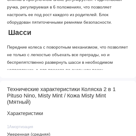
ручка, регулируемая в 6 положениях, что позволяет
настроить ее под рост каждого из родителей. Блок
оборудован пятиточечными ремнями безопасности.
Шасси
Передние колеса с поворотным механизмом, что позволяет
не только с легкостью объехать все преграды, но и
беспрепятственно развернуть шасси в необходимом
направлении, а для проезда по снегу или песку
предусмотрена их фиксация. Большая корзина для покупок
и вместительная сумка для мамы в комплекте.
Технические характеристики Коляска 2 в 1
Универсальная ширина колесной базы 59 см, что позволяет
Pituso Nino, Misty Mint / Кожа Misty Mint
беспрепятственно пользоваться даже старыми лифтами и
(Мятный)
узкими проемами. Наличие амортизации на колесах
Характеристики
позволяет осуществлять прогулки даже по проселочным
дорогам, а гелевые колеса на подшипниках позволят с
1Амортизация
легкостью справиться с переездом бордюр и без особых
Умеренная (средняя)