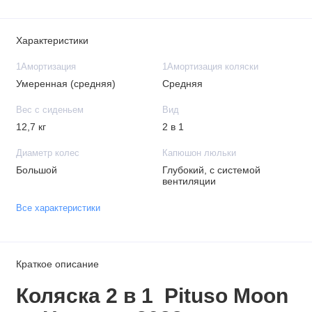
Характеристики
1Амортизация
1Амортизация коляски
Умеренная (средняя)
Средняя
Вес с сиденьем
Вид
12,7 кг
2 в 1
Диаметр колес
Капюшон люльки
Большой
Глубокий, с системой
вентиляции
Все характеристики
Краткое описание
Коляска 2 в 1 Pituso Moon