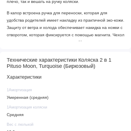
плечо, так и вешать на ручку коляски.
В капор встроена ручка для переноски, которая для
удобства родителей имеет накладку из практичной эко-кожи.
Защиту от ветра и холода обеспечивает накидка на ножки с
отворотом, которая фиксируется с помощью магнита. Чехол
люльки крепится с помощью кнопок. На чехле с двух сторон
имеются молнии позволяющие не снимать чехол полностью
для доступа к ребенку.
Технические характеристики Коляска 2 в 1
Высокий отворот защищающий от ветра и смотровое
Pituso Moon, Turquoise (Бирюзовый)
окошко для зрительного контакта мамы с ребенком.
Характеристики
Прогулочный блок
1Амортизация
Для ребенка примерно от шести месяцев на раму можно
Умеренная (средняя)
устанавливать прогулочное сиденье. Три положения
1Амортизация коляски
наклона спинки и регулируемая по высоте подножка
Средняя
позволят вашему малышу как с комфортом сидеть, так и
спать (спинка переводится в положение лежа).
Вес с люлькой
Прогулочный блок коляски MOON имеет удлиненную