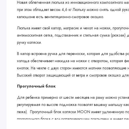
Новая облегченная люлька из инновационного композитного мат
при этом обладает весом 4,6 кг Люльку можно снять одной рук
капюшоне есть вентиляционно-смотровое окошко.
Люлька имеет свой капор, матрасик и чехол на ножки, прогулоч
антимоскитная сетка, подстаканник и стильная сумка (рюкзак) 
ручку коляски.
В капор встроена ручка для переноски, которая для удобства ро
холода обеспечивает накидка на ножки с отворотом, которая ф
кнопок. На чехле с двух сторон имеются молнии позволяющие н
Высокий отворот защищающий от ветра и смотровое окошко для 
Прогулочный блок
Для ребенка примерно от шести месяцев на раму можно устана
регулируемая по высоте подножка позволят вашему малышу как 
лежа). Прогулочный блок коляски MOON имеет удлиненную под
прогулочного блока с водоотталкивающим покрытием и имеет р
присмотра и вентиляции.