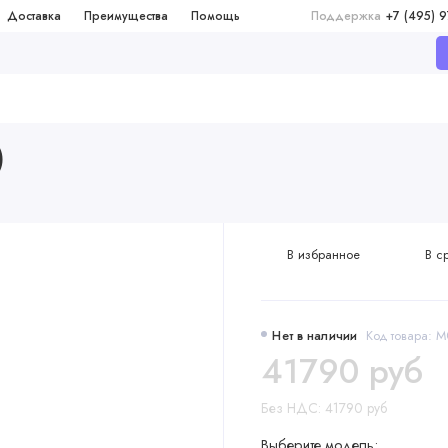
Доставка
Преимущества
Помощь
Поддержка
+7 (495) 
)
В избранное
В с
Нет в наличии
Код товара: 
41790 руб
Без НДС: 41790 руб
Выберите модель: