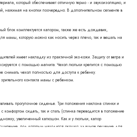
ериала, который обеспечивает отличную термо - и звукоизоляцию, и
ой, нажимая на кнопки поочередно. В дополнительном сегменте в
ный блок комплектуется капором, также же есть дождевик,
для мамы, которую можно как носить через плечо, так и вешать на
дителей имеет накладку из практичной эко-кожи. Защиту от ветра и
иксируется с помощью магнита. Чехол люльки крепится с помощью
е снимать чехол полностью для доступа к ребенку.
зрительного контакта мамы с ребенком.
вливать прогулочное сиденье. Три положения наклона спинки и
с комфортом сидеть, так и спать (спинка переводится в положение
ножку, увеличенный капюшон. Как и у люльки, капор
асширение, под которым находится окошко: удачное решение для