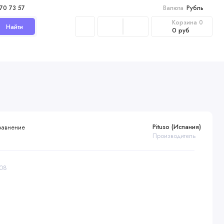
970 73 57
Валюта
Рубль
Корзина
0
Найти
0 руб
Pituso (Испания)
равнение
Производитель
M08