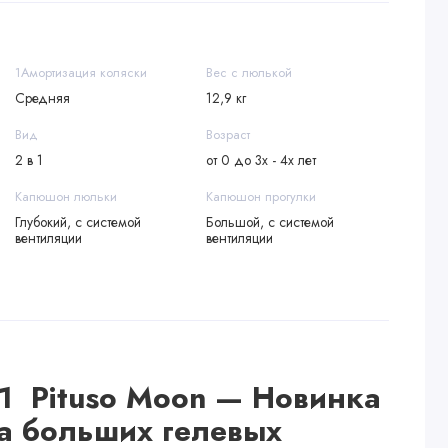
1Амортизация коляски
Вес с люлькой
Средняя
12,9 кг
Вид
Возраст
2 в 1
от 0 до 3х - 4х лет
Капюшон люльки
Капюшон прогулки
Глубокий, с системой
Большой, с системой
вентиляции
вентиляции
 1 Pituso Moon — Новинка
а больших гелевых