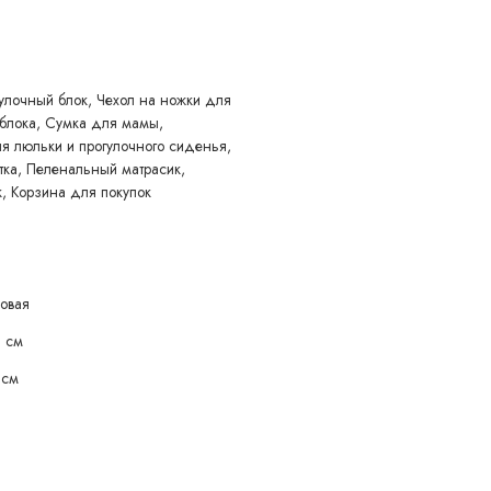
ри помощи адаптеров. Автокресло (в комплекте с адаптерами
ьную тревел-систему для прогулок и путешествий.
улочный блок, Чехол на ножки для
 блока, Сумка для мамы,
 люльки и прогулочного сиденья,
тка, Пеленальный матрасик,
, Корзина для покупок
ции
ковая
1 см
 см