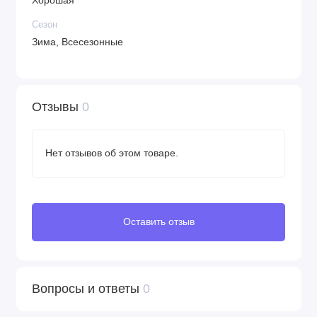
Хорошая
шасси с корзиной для покупок
Сезон
прогулочный блок
Зима, Всесезонные
спальный блок
бампер
капор
дождевик
Отзывы
0
Нет отзывов об этом товаре.
Оставить отзыв
Вопросы и ответы
0