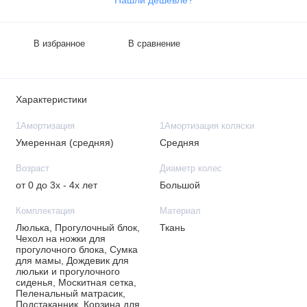
Нашли дешевле?
В избранное
В сравнение
Характеристики
1Амортизация
1Амортизация коляски
Умеренная (средняя)
Средняя
Возраст
Диаметр колес
от 0 до 3х - 4х лет
Большой
Комплектация
Материал
Люлька, Прогулочный блок,
Ткань
Чехол на ножки для
прогулочного блока, Сумка
для мамы, Дождевик для
люльки и прогулочного
сиденья, Москитная сетка,
Пеленальный матрасик,
Подстаканник, Корзина для