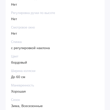
Нет
Регулировка ручки по высоте
Нет
Смотровое окно
Нет
Спинка
с регулировкой наклона
Цвет
бордовый
Ширина коляски
До 60 см
Маневренность
Хорошая
Сезон
Зима, Всесезонные