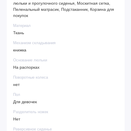
Диаметр задних колес: 25 см
люльки и прогулочного сиденья, Москитная сетка,
Пеленальный матрасик, Подстаканник, Корзина для
Вес шасси с колесами: 6,75 кг
покупок
Полный вес коляски: 11 кг
Материал
Комплектация:
Ткань
шасси с корзиной для покупок
Механизм складывания
прогулочный блок
книжка
спальный блок
Основание люльки
бампер
На распорках
капор
дождевик
Поворотные колеса
нет
Пол
Для девочек
Разделитель ножек
Нет
Реверсивное сиденье