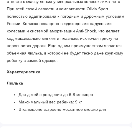
отнести к классу легких универсальных колясок зима-лето.
При всей своей легкости и компактности Olivia Sport
полностью адаптирована к погодным и дорожным условиям
России. Коляска оснащена вездеходными надувными
колесами и системой амортизации Anti-Shock, что делает
ход максимально мягким и плавным, исключая тряску на
неровностях дороги. Еще одним преимуществом является
объемная люлька, в которой не будет тесно даже крупному
ребенку в зимней одежде.
Характеристики
Люлька
Для детей с рождения до 6-8 месяцев
Максимальный вес ребенка: 9 кг
В капюшоне встроено москитное окошко для
проветривания
В накидке на люльку есть дополнительный ветровик,
который фиксируется к капюшону