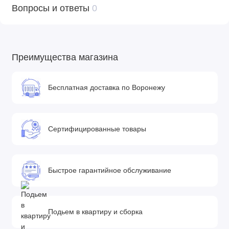
Вопросы и ответы
0
Внутренние размеры люльки: 80x34 см
Высота бортов: 24 см
Высота от пола до верхнего края капюшона: 125 см
Вес люльки: 4,9 кг
Преимущества магазина
Вес коляски с люлькой: 13,4 кг
Прогулочный блок
Бесплатная доставка по Воронежу
Длина спального места с подножкой: 98 см
Ширина сиденья: 34 см
Высота спинки: 50 см
Сертифицированные товары
Глубина сиденья: 24 см
Длина подножки: 24 см
Вес прогулочного блока: 5,5 кг
Быстрое гарантийное обслуживание
Вес прогулочной коляски: 14 кг
Шасси
Подьем в квартиру и сборка