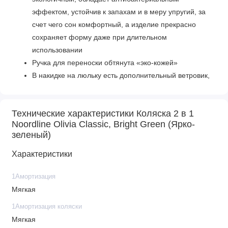
эффектом, устойчив к запахам и в меру упругий, за
счет чего сон комфортный, а изделие прекрасно
сохраняет форму даже при длительном
использовании
Ручка для переноски обтянута «эко-кожей»
В накидке на люльку есть дополнительный ветровик,
который фиксируется к капюшону
Регулируемый подголовник
Технические характеристики Коляска 2 в 1
Материал люльки: пластик
Noordline Olivia Classic, Bright Green (Ярко-
Материал внутренней обивки и чехла на матрасик:
зеленый)
100% хлопок (можно снять для стирки)
Материал внешней обивки: 100% полиэстер
Характеристики
1Амортизация
Прогулочный блок
Мягкая
1Амортизация коляски
Для детей от 6 мес. и примерно до 3-х лет
Мягкая
Максимальный вес ребенка: 15 кг