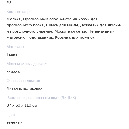
Ручка с регулировкой по высоте для родителей
Да
любого роста
Комплектация
Колеса надувные, большие, со спицами
Люлька, Прогулочный блок, Чехол на ножки для
Удобная корзина для покупок
прогулочного блока, Сумка для мамы, Дождевик для люльки
и прогулочного сиденья, Москитная сетка, Пеленальный
В комплекте
матрасик, Подстаканник, Корзина для покупок
Накидка на ножки
Материал
Сумка для мамы
Ткань
Дождевик
Механизм складывания
Москитная сетка
книжка
Пеленальный матрасик
Основание люльки
Габариты
Литая пластиковая
Люлька
Размеры в разложенном виде (Д×Ш×В)
Внутренние размеры люльки: 80 x 34 см
87 х 60 х 110 см
Высота бортов: 24 см
Цвет
Высота от пола до верхнего края капюшона: 125 см
зеленый
Вес люльки: 4 кг