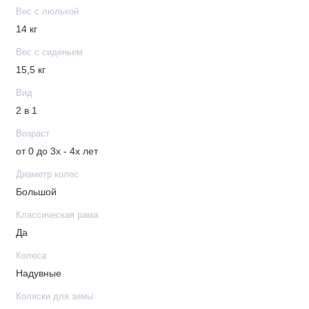
Функциональный капюшон: имеет дополнительную
Вес с люлькой
секцию которая увеличивает капюшон и позволяет
14 кг
опускаться до бампера, москитное окошко встроено в
Вес с сиденьем
заднюю часть капора
15,5 кг
Съемный защитный бампер, обтянут материалом
Вид
"эко-кожа", имеет разделитель для ножек
2 в 1
Пятиточечные ремни с мягкими
накладками регулируются по росту ребенка
Возраст
Подножка и спинка регулируется в нескольких
от 0 до 3х - 4х лет
положениях
Диаметр колес
Прогулочный блок реверсивный: лицом к маме или
Большой
лицом на «дорогу»
Классическая рама
Смотровое окошко встроено в капюшон
Да
Колеса
Шасси
Надувные
Простое сложение книжкой
Коляски для зимы