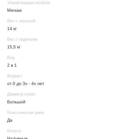
1Амортизация коляски
Мягкая
Для детей от 6 мес. и примерно до 3-х лет
Максимальный вес ребенка: 15 кг
Вес с люлькой
Функциональный капюшон: имеет дополнительную
14 кг
секцию которая увеличивает капюшон и позволяет
Вес с сиденьем
опускаться до бампера, москитное окошко встроено в
15,5 кг
заднюю часть капора
Съемный защитный бампер, обтянут материалом
Вид
"эко-кожа", имеет разделитель для ножек
2 в 1
Пятиточечные ремни с мягкими
Возраст
накладками регулируются по росту ребенка
от 0 до 3х - 4х лет
Подножка и спинка регулируется в нескольких
Диаметр колес
положениях
Большой
Прогулочный блок реверсивный: лицом к маме или
лицом на «дорогу»
Классическая рама
Смотровое окошко встроено в капюшон
Да
Колеса
Надувные