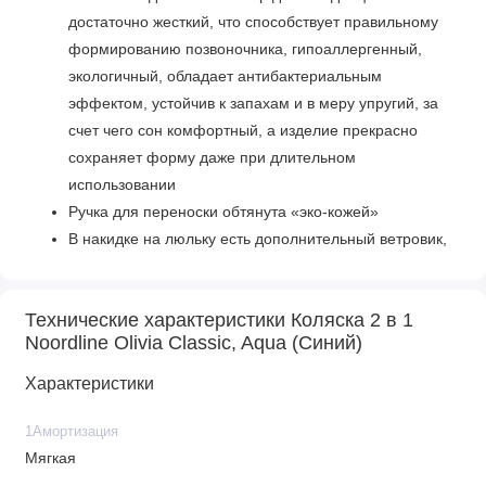
достаточно жесткий, что способствует правильному
формированию позвоночника, гипоаллергенный,
экологичный, обладает антибактериальным
эффектом, устойчив к запахам и в меру упругий, за
счет чего сон комфортный, а изделие прекрасно
сохраняет форму даже при длительном
использовании
Ручка для переноски обтянута «эко-кожей»
В накидке на люльку есть дополнительный ветровик,
который фиксируется к капюшону
Регулируемый подголовник
Технические характеристики Коляска 2 в 1
Материал люльки: пластик
Noordline Olivia Classic, Aqua (Синий)
Материал внутренней обивки и чехла на матрасик:
100% хлопок (можно снять для стирки)
Характеристики
Материал внешней обивки: 100% полиэстер
1Амортизация
Мягкая
Прогулочный блок