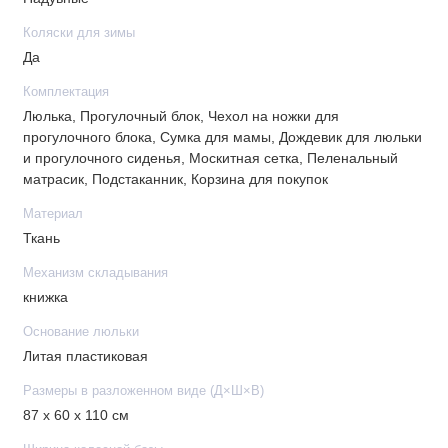
Шасси
Коляски для зимы
Простое сложение книжкой
Да
Ручка с регулировкой по высоте для родителей
Комплектация
любого роста
Люлька, Прогулочный блок, Чехол на ножки для
Колеса надувные, большие, со спицами
прогулочного блока, Сумка для мамы, Дождевик для люльки
Удобная корзина для покупок
и прогулочного сиденья, Москитная сетка, Пеленальный
матрасик, Подстаканник, Корзина для покупок
В комплекте
Материал
Накидка на ножки
Ткань
Сумка для мамы
Дождевик
Механизм складывания
Москитная сетка
книжка
Пеленальный матрасик
Основание люльки
Габариты
Литая пластиковая
Размеры в разложенном виде (Д×Ш×В)
Люлька
87 х 60 х 110 см
Внутренние размеры люльки: 80 x 34 см