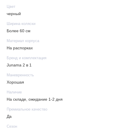
Цвет
черный
Ширина коляски
Более 60 см
Материал корпуса
На распорках
Бренд и комплектация
Junama 2 в 1
Маневренность
Хорошая
Наличие
На складе, ожидание 1-2 дня
Премиальное качество
Да
Сезон