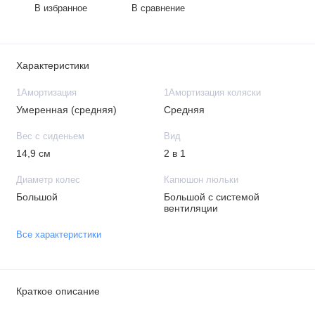
В избранное
В сравнение
Характеристики
1Амортизация
1Амортизация коляски
Умеренная (средняя)
Средняя
Вес с сиденьем
Вид
14,9 см
2 в 1
Диаметр колес
Капюшон люльки
Большой
Большой с системой
вентиляции
Все характеристики
Краткое описание