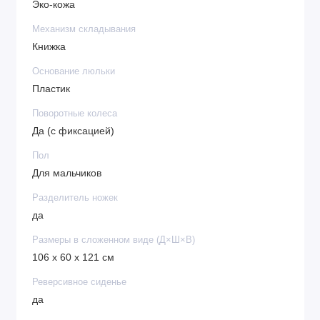
Эко-кожа
Механизм складывания
Книжка
Основание люльки
Пластик
Поворотные колеса
Да (с фиксацией)
Пол
Для мальчиков
Разделитель ножек
да
Размеры в сложенном виде (Д×Ш×В)
106 х 60 х 121 см
Реверсивное сиденье
да