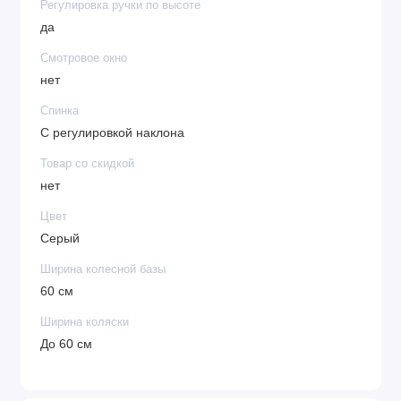
Регулировка ручки по высоте
да
Смотровое окно
нет
Спинка
С регулировкой наклона
Товар со скидкой
нет
Цвет
Серый
Ширина колесной базы
60 см
Ширина коляски
До 60 см