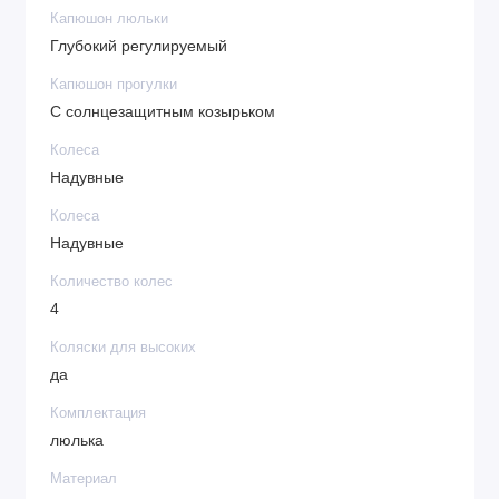
Капюшон люльки
Глубокий регулируемый
Капюшон прогулки
С солнцезащитным козырьком
Колеса
Надувные
Колеса
Надувные
Количество колес
4
Коляски для высоких
да
Комплектация
люлька
Материал