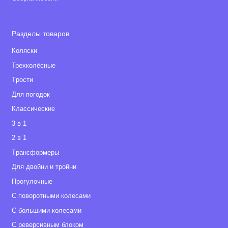
Разделы товаров
Коляски
Трехколёсные
Tрости
Для погодок
Классические
3 в 1
2 в 1
Tрансформеры
Для двойни и тройни
Прогулочные
С поворотными колесами
С большими колесами
С реверсивным блоком