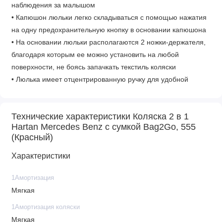
наблюдения за малышом
• Капюшон люльки легко складываться с помощью нажатия
на одну предохранительную кнопку в основании капюшона
• На основании люльки располагаются 2 ножки-держателя,
благодаря которым ее можно установить на любой
поверхности, не боясь запачкать текстиль коляски
• Люлька имеет отцентрированную ручку для удобной
переноски
• Внутренняя часть обивки легко снимается и стирается про
Технические характеристики Коляска 2 в 1
температуре 30 ̊С
Hartan Mercedes Benz с сумкой Bag2Go, 555
• Надежное крепление к шасси обеспечивается за счет 8-
(Красный)
точечного крепления
• Фиксатор для снятия люльки расположен у изголовья на
Характеристики
днище
1Амортизация
• На капюшоне люльки расположен защитный козырёк,
Мягкая
который при необходимости можно убрать внутрь
• Накидка на люльку крепится на молнии
1Амортизация коляски
• Размеры (ШхДхВ): 34 х 79 см х 22 см
Мягкая