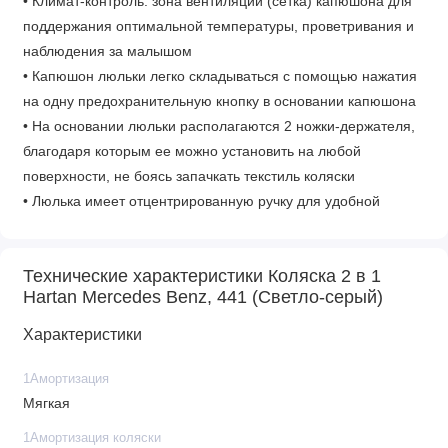
• Климат-контроль: зона вентиляции (сетка) капюшона для
поддержания оптимальной температуры, проветривания и
наблюдения за малышом
• Капюшон люльки легко складываться с помощью нажатия
на одну предохранительную кнопку в основании капюшона
• На основании люльки располагаются 2 ножки-держателя,
благодаря которым ее можно установить на любой
поверхности, не боясь запачкать текстиль коляски
• Люлька имеет отцентрированную ручку для удобной
переноски
• Внутренняя часть обивки легко снимается и стирается про
Технические характеристики Коляска 2 в 1
температуре 30 ̊С
Hartan Mercedes Benz, 441 (Светло-серый)
• Надежное крепление к шасси обеспечивается за счет 8-
точечного крепления
Характеристики
• Фиксатор для снятия люльки расположен у изголовья на
днище
1Амортизация
• На капюшоне люльки расположен защитный козырёк,
Мягкая
который при необходимости можно убрать внутрь
1Амортизация коляски