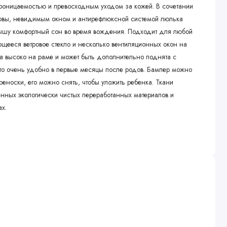
роницаемостью и превосходным уходом за кожей. В сочетании
овы, невидимым окном и антирефлюксной системой люлька
ышу комфортный сон во время вождения. Подходит для любой
щееся ветровое стекло и несколько вентиляционных окон на
 высоко на раме и может быть дополнительно поднята с
то очень удобно в первые месяцы после родов. Бампер можно
реноски, его можно снять, чтобы уложить ребенка. Ткани
енных экологически чистых переработанных материалов и
ах.