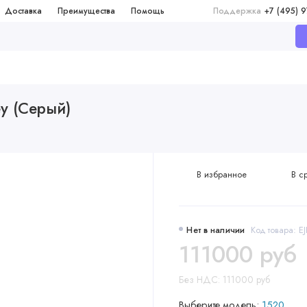
Доставка
Преимущества
Помощь
Поддержка
+7 (495) 
ey (Серый)
В избранное
В с
Нет в наличии
Код товара: E
111000 руб
Без НДС: 111000 руб
Выберите модель:
1520