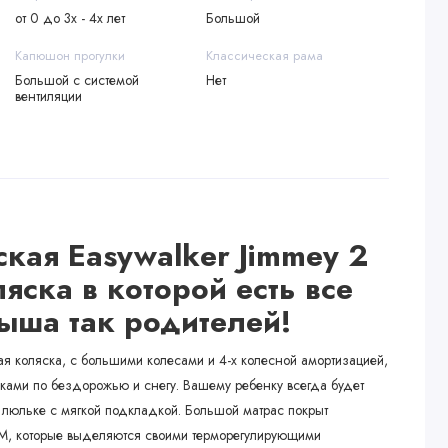
от 0 до 3х - 4х лет
Большой
Капюшон прогулки
Классическая рама
Большой с системой
Нет
вентиляции
ская Easywalker Jimmey
2
яска в которой есть все
лыша
так
родителей
!
ая коляска, с большими колесами и 4-х колесной амортизацией,
улками по бездорожью и снегу. Вашему ребенку всегда будет
 люльке с мягкой подкладкой. Большой матрас покрыт
TM, которые выделяются своими терморегулирующими