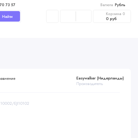
970 73 57
Валюта
Рубль
Корзина
0
Найти
0 руб
Easywalker (Нидерланды)
равнение
Производитель
JI10002/EJI10102