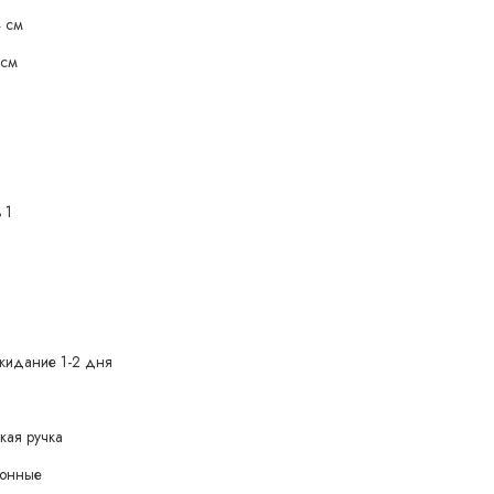
4 см
 см
 1
жидание 1-2 дня
кая ручка
зонные