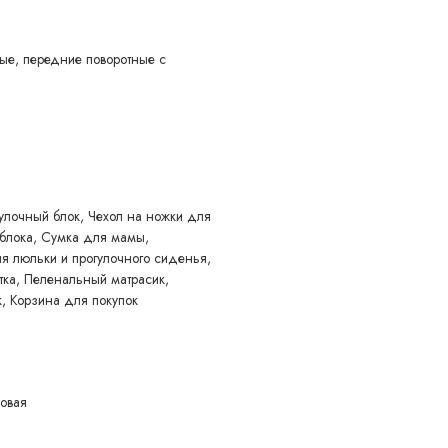
 уведомления покупателя вносить изменения в конструкцию,
учшения его свойств.
ые, передние поворотные с
улочный блок, Чехол на ножки для
 блока, Сумка для мамы,
 люльки и прогулочного сиденья,
тка, Пеленальный матрасик,
, Корзина для покупок
ковая