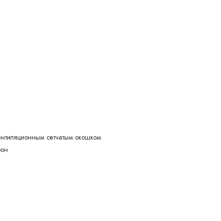
вентиляционным сетчатым окошком
рон