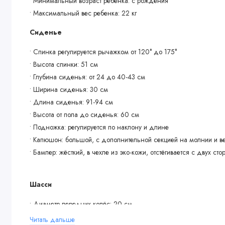
• Минимальный возраст ребенка: с рождения
• Максимальный вес ребенка: 22 кг
Сиденье
• Спинка регулируется рычажком от 120° до 175°
• Высота спинки: 51 см
• Глубина сиденья: от 24 до 40-43 см
• Ширина сиденья: 30 см
• Длина сиденья: 91-94 см
• Высота от пола до сиденья: 60 см
• Подножка: регулируется по наклону и длине
• Капюшон: большой, с дополнительной секцией на молнии и 
• Бампер: жёсткий, в чехле из эко-кожи, отстёгивается с двух сто
Шасси
• Диаметр передних колёс: 20 см
• Диаметр задних колёс: 28 см
Читать дальше