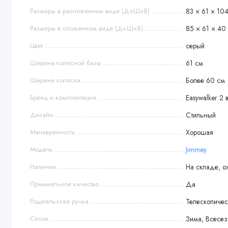
Размеры в разложенном виде (Д×Ш×В)
83 × 61 × 10
Размеры в сложенном виде (Д×Ш×В)
85 × 61 × 40
Цвет
серый
Ширина колесной базы
61 см
Ширина коляски
Более 60 см
Бренд и комплектация
Easywalker 2 в
Дизайн
Стильный
Маневренность
Хорошая
Модель
Jimmey
Наличие
На складе, о
Премиальное качество
Да
Родительская ручка
Телескопичес
Сезон
Зима, Всесе