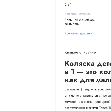
2 в 1
Капюшон люльки
Большой с системой
вентиляции
Все характеристики
Краткое описание
Коляска дет
в 1
— это кол
как для ма
Easywalker Jimmy — всесезонн
она легко справляется с прог
комфортно в очень просторной
сверхмягкими тканями Tencel