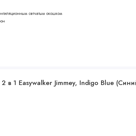
вентиляционным сетчатым окошком
рон
2 в 1 Easywalker Jimmey, Indigo Blue (Сини
леткой из эко-кожи
 твёрдым дном и крышкой на молниии, выдерживает до 5 кг