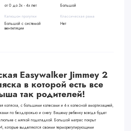
от 0 до 3х - 4х лет
Большой
Капюшон прогулки
Классическая рама
Большой с системой
Нет
вентиляции
ская Easywalker Jimmey
2
яска в которой есть все
лыша
так
родителей
!
ая коляска, с большими колесами и 4-х колесной амортизацией,
улками по бездорожью и снегу. Вашему ребенку всегда будет
 люльке с мягкой подкладкой. Большой матрас покрыт
TM, которые выделяются своими терморегулирующими