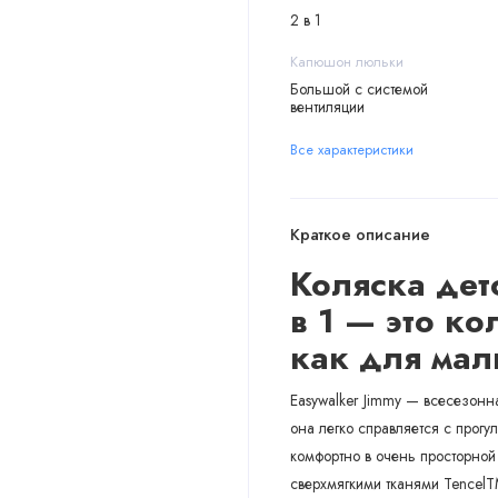
2 в 1
Капюшон люльки
Большой с системой
вентиляции
Все характеристики
Краткое описание
Коляска дет
в 1
— это кол
как для ма
Easywalker Jimmy — всесезонн
она легко справляется с прог
комфортно в очень просторной
сверхмягкими тканями Tencel