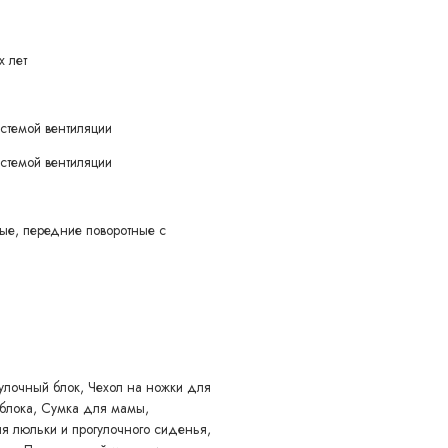
х лет
стемой вентиляции
стемой вентиляции
ые, передние поворотные с
 уведомления покупателя вносить изменения в конструкцию,
учшения его свойств.
улочный блок, Чехол на ножки для
 блока, Сумка для мамы,
 люльки и прогулочного сиденья,