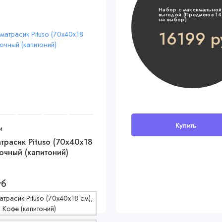
Набор с максимальной
выгодой (Предметов 14,
на выбор)
16199 р
Купить
и
трасик Pituso (70x40x18
очный (капитоний)
уб