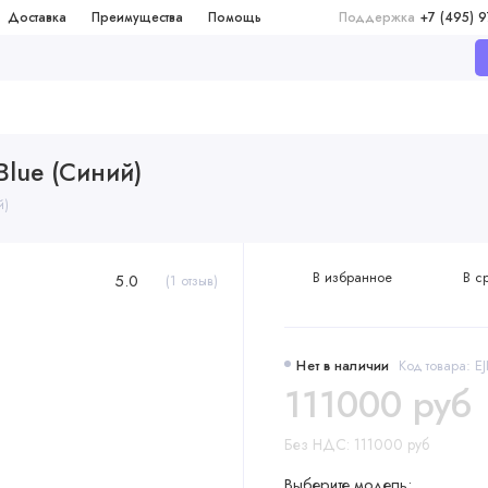
Доставка
Преимущества
Помощь
Поддержка
+7 (495) 
 Blue (Синий)
й)
В избранное
В с
5.0
(1 отзыв)
Нет в наличии
Код товара: E
111000 руб
Без НДС: 111000 руб
Выберите модель: