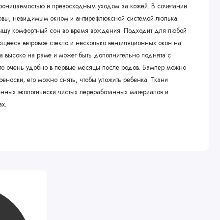
роницаемостью и превосходным уходом за кожей. В сочетании
овы, невидимым окном и антирефлюксной системой люлька
ышу комфортный сон во время вождения. Подходит для любой
щееся ветровое стекло и несколько вентиляционных окон на
 высоко на раме и может быть дополнительно поднята с
то очень удобно в первые месяцы после родов. Бампер можно
реноски, его можно снять, чтобы уложить ребенка. Ткани
енных экологически чистых переработанных материалов и
ах.