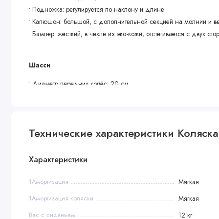
• Подножка: регулируется по наклону и длине
• Капюшон: большой, с дополнительной секцией на молнии и 
• Бампер: жёсткий, в чехле из эко-кожи, отстёгивается с двух сто
Шасси
• Диаметр передних колёс: 20 см
• Диаметр задних колёс: 28 см
• Ширина колесной базы: 61 см
• Колеса: полиуретановые, передние поворотные с фиксацией
Технические характеристики Коляска 
• Ручка: телескопическая, фиксируется в любом положении, с оп
• Высота от пола до ручки: от 89 до 110 см
• Амортизация: хорошая на всех колёсах
Характеристики
• Корзина для покупок: большая, съёмная, из плотной ткани с
1Амортизация
Мягкая
Комплектация
1Амортизация коляски
Мягкая
• Люлька с дождевиком
Вес с сиденьем
12 кг