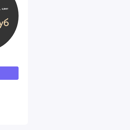
 цвет
уб