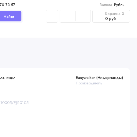
970 73 57
Валюта
Рубль
Корзина
0
Найти
0 руб
Easywalker (Нидерланды)
равнение
Производитель
JI10005/EJI10105