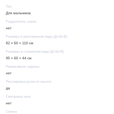
• Колеса из вспененной резины (EVA)
Пол
• Ширина шасси: 60 см
Для мальчиков
• Складывается одной рукой
• Телескопическая ручка в кожаной оплетке
Разделитель ножек
• Регулируемая ручка по высоте
нет
• Подвеска на всех колесах
Размеры в разложенном виде (Д×Ш×В)
• Вместительная и легкодоступная корзина для покупок
82 × 60 × 110 см
Размеры в сложенном виде (Д×Ш×В)
Комплектация
95 × 60 × 44 см
• Люлька
Реверсивное сиденье
• Прогулочный блок
нет
• Шасси
Регулировка ручки по высоте
• Дождевик
да
Смотровое окно
Габариты
нет
• Вес люльки: 4,9 кг
Спинка