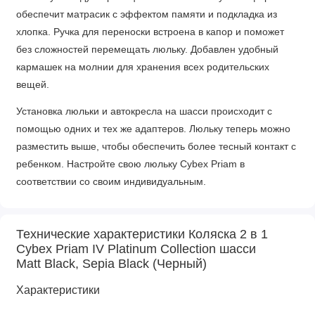
обеспечит матрасик с эффектом памяти и подкладка из
хлопка. Ручка для переноски встроена в капор и поможет
без сложностей перемещать люльку. Добавлен удобный
кармашек на молнии для хранения всех родительских
вещей.
Установка люльки и автокресла на шасси происходит с
помощью одних и тех же адаптеров. Люльку теперь можно
разместить выше, чтобы обеспечить более тесный контакт с
ребенком. Настройте свою люльку Cybex Priam в
соответствии со своим индивидуальным.
Прогулочный блок
Технические характеристики Коляска 2 в 1
Одна рука — это все, что вам нужно, чтобы откинуть
Cybex Priam IV Platinum Collection шасси
сиденье Priam в горизонтальное положение или сложить
Matt Black, Sepia Black (Черный)
коляску для удобного хранения на ходу — вторая рука
Характеристики
остается свободной, чтобы держать вашего малыша.
Уникальный ремень безопасности, который можно затянуть