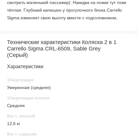
смотреть маленький пассажир). Накидка на ножки тут тоже
тёплая. Глубокий капюшон у прогулочного блока Carrello
Sigma изменяет свою высоту вместе с подголовником,
фиксируется в одном из трёх положений (разница между
минимальной и максимальной высотой капюшона – 6 см).
Кнопка-фиксатор расположена на внешней стороне спинки.
Технические характеристики Коляска 2 в 1
Carrello Sigma CRL-6509, Sable Grey
Капюшон оборудован дополнительной секцией под
(Серый)
молнией позволяющей увеличить размер капюшона,
смотровым окошком и съёмным козырьком
Характеристики
Ну а так как это модель для города – раму можно сложить
1Амортизация
вместе с прогулочным блоком. Это удобно для
Умеренная (средняя)
перемещения в автомобиле и в общественном транспорте,
1Амортизация коляски
а также для того, чтобы поднять коляску на этаж после
Средняя
прогулки.
Шасси
Вес с люлькой
12,6 кг
Облегчённая рама коляски сделана из сверхпрочного
Вес с сиденьем