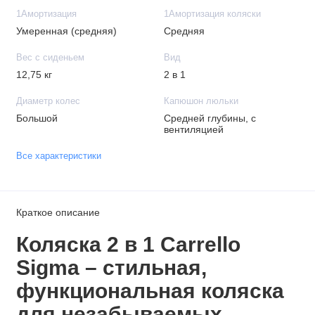
1Амортизация
1Амортизация коляски
Умеренная (средняя)
Средняя
Вес с сиденьем
Вид
12,75 кг
2 в 1
Диаметр колес
Капюшон люльки
Большой
Средней глубины, с
вентиляцией
Все характеристики
Краткое описание
Коляска 2 в 1 Carrello
Sigma – стильная,
функциональная коляска
для незабываемых