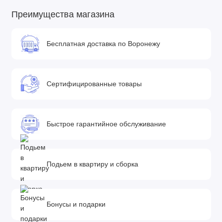
колесах. Блокируется от случайного складывания и
раскладывания.
Преимущества магазина
• Вместительная закрывающаяся корзина с жестким дном и
Бесплатная доставка по Воронежу
максимальной нагрузкой 3 кг.
• Передние колёса поворотные на 360° с возможностью
фиксации. Все колёса быстросъемные.
Сертифицированные товары
Комплектация
• Рама коляски
Быстрое гарантийное обслуживание
• Колёса
• Люлька с матрасиком
Подьем в квартиру и сборка
• Чехол на ножки в люльку
• Реверсивный прогулочный блок
Бонусы и подарки
• Бампер для прогулочного блока