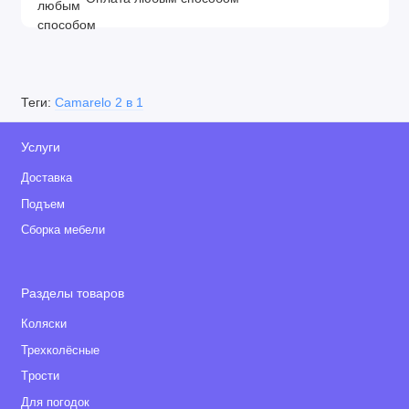
Теги:
Camarelo 2 в 1
Услуги
Доставка
Подъем
Сборка мебели
Разделы товаров
Коляски
Трехколёсные
Tрости
Для погодок