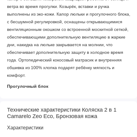
ветра во время прогулки. Козырёк, вставки и ручка
выполнены из эко-кожи. Капор люльки и прогулочного блока,
с бесшумной регулировкой, оснащены открывающимися
вентиляционным окошком со встроенной москитной сеткой,
обеспечивающими дополнительную вентиляцию в жаркие
дни, накидка на люльке закрывается на молнии, что
обеспечивает дополнительную защиту в холодное время
года. Ортопедический кокосовый матрасик и внутренняя
обшивка из 100% хлопка подарят ребёнку мягкость и
комфорт.
Прогулочный блок
Реверсивный прогулочный блок с жёсткой спинкой и
большим капором позволяет бесшумно регулировать спинку
Технические характеристики Коляска 2 в 1
от сидячего до горизонтального положения. Подставку для
Camarelo Zeo Eco, Бронзовая кожа
ног так же можно установить в одном из 4-х положений.
Характеристики
Пятиточечные ремни с мягкими накладками и защитный
бампер обеспечат безопасность и комфорт ребёнку во