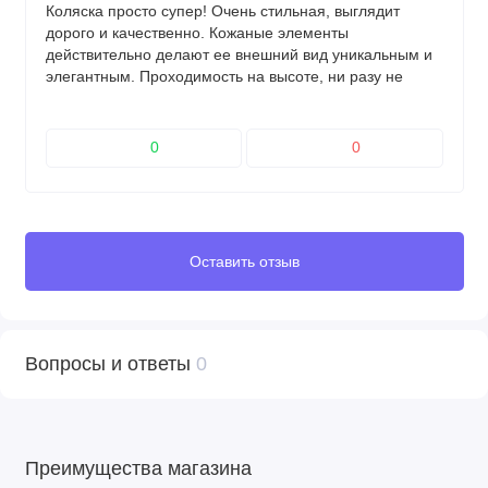
Коляска просто супер! Очень стильная, выглядит
В комплекте
дорого и качественно. Кожаные элементы
действительно делают ее внешний вид уникальным и
элегантным. Проходимость на высоте, ни разу не
Чехол на ноги
застряли даже в самых сложных условиях. Коляска
Сумка/рюкзак для мамы
легко складывается и раскладывается, что очень
Москитная сетка
удобно при транспортировке. В общем, я доволен
0
0
Дождевик
выбором и рекомендую эту модель другим родителям.
Держатель для бутылочек
Оставить отзыв
Вопросы и ответы
0
Преимущества магазина