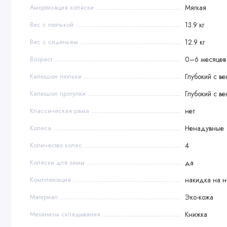
Амортизация коляски
Мягкая
Накидка на ножки
Вес с люлькой
13.9 кг
Дождевик
Вес с сиденьем
12.9 кг
Москитная сетка
Подстаканник
Возраст
0–6 месяцев
Сумка для мамы
Капюшон люльки
Глубокий с в
Габариты
Капюшон прогулки
Глубокий с в
Вес с люлькой: 13,9 кг
Классическая рама
нет
Вес с сиденьем: 12,9 кг
Колеса
Ненадувные
Количество колес
4
Коляски для зимы
да
Комплектация
накидка на 
Материал
Эко-кожа
Механизм складывания
Книжка