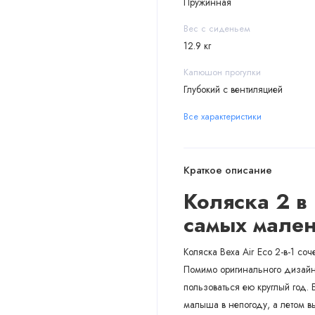
Пружинная
Вес с сиденьем
12.9 кг
Капюшон прогулки
Глубокий с вентиляцией
Все характеристики
Краткое описание
Коляска 2 в 
самых мале
Коляска Bexa Air Eco 2-в-1 соч
Помимо оригинального дизайна
пользоваться ею круглый год.
малыша в непогоду, а летом в