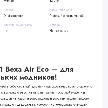
Мягкая
13.9 кг
Возраст
Капюшон люльки
0–6 месяцев
Глубокий с вентиляцией
Классическая рама
Колеса
нет
Ненадувные
1 Bexa Air Eco — для
ньких модников!
етает в себе стильный дизайн и высокое качество изготовления.
, вы можете рассчитывать на практичность этой модели и
 Большой капюшон и ветрозащитный воротник защитят вашего
ы сможете поддерживать комфортную температуру благодаря