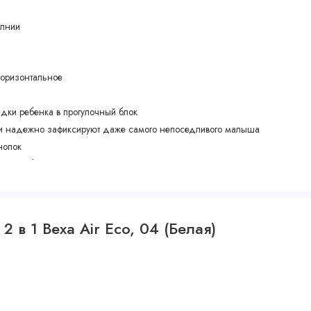
олнии
горизонтальное
дки ребенка в прогулочный блок
ми надежно зафиксируют даже самого непоседливого малыша
нопок
ения ребенка
ь конструкции
 в 1 Bexa Air Eco, 04 (Белая)
ти хода
 поместятся аксессуары для малыша и покупки родителей