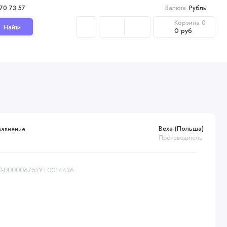
970 73 57
Валюта
Рубль
Корзина
0
Найти
0 руб
Bexa (Польша)
равнение
Производитель
 00-00000675#УТ0014436