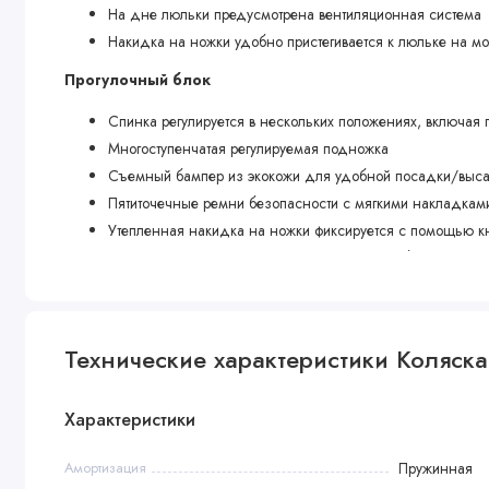
На дне люльки предусмотрена вентиляционная система
Накидка на ножки удобно пристегивается к люльке на м
Прогулочный блок
Спинка регулируется в нескольких положениях, включая 
Многоступенчатая регулируемая подножка
Съемный бампер из экокожи для удобной посадки/выса
Пятиточечные ремни безопасности с мягкими накладка
Утепленная накидка на ножки фиксируется с помощью к
Анатомически правильное сидение для удобного полож
Шасси
Алюминиевая рама обеспечивает прочность и надежност
Технические характеристики Коляска 2
Пружинная амортизация и система “антишок” для мягкос
Тип сложения - книжка
Характеристики
Центральный тормоз
Большая закрытая текстильная корзина, в которой легко
Амортизация
Пружинная
Комплектация