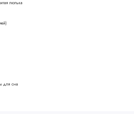
литая люлька
ией)
м для сна