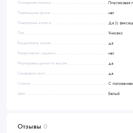
Основание люльки
Пластиковая 
Перекидная ручка
нет
Поворотные колеса
Да (с фиксац
Пол
Унисекс
Разделитель ножек
да
Реверсивное сиденье
нет
Регулировка ручки по высоте
да
Смотровое окно
да
Спинка
С положение
Цвет
Белый
Отзывы
0