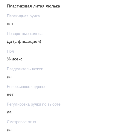
Пластиковая литая люлька
Перекидная ручка
нет
Поворотные колеса
Да (с фиксацией)
Пол
Унисекс
Разделитель ножек
да
Реверсивное сиденье
нет
Регулировка ручки по высоте
да
Смотровое окно
да