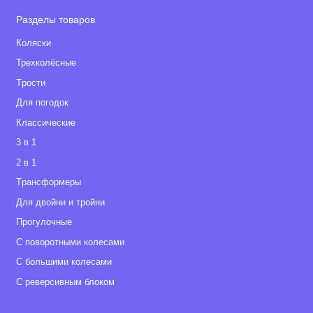
Разделы товаров
Коляски
Трехколёсные
Tрости
Для погодок
Классические
3 в 1
2 в 1
Tрансформеры
Для двойни и тройни
Прогулочные
С поворотными колесами
С большими колесами
С реверсивным блоком