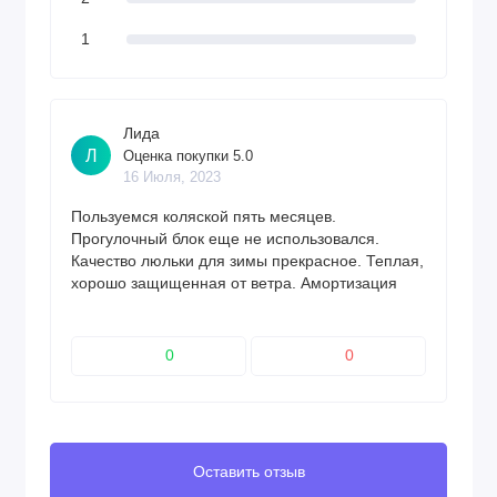
1
Лида
Л
Оценка покупки 5.0
16 Июля, 2023
Пользуемся коляской пять месяцев.
Прогулочный блок еще не использовался.
Качество люльки для зимы прекрасное. Теплая,
хорошо защищенная от ветра. Амортизация
достаточная для московской зимы,
проходимость средняя, ​​опять же для
нормальных дорог хватает. Ничего не скрипит,
0
0
внешний вид со временем не изменился.
Будучи беременной, я очень растерялась в
выборе. Я бы не стал покупать что-то более
дорогое.
Оставить отзыв