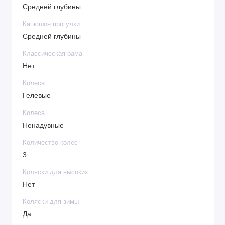
Съемный держатель для бутылочек.
Средней глубины
Капюшон прогулки
Средней глубины
Классическая рама
Нет
Колеса
Гелевые
Колеса
Ненадувные
Количество колес
3
Коляски для высоких
Нет
Коляски для зимы
Да