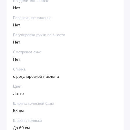
Разделитель ножек
Нет
Реверсивное сиденье
Нет
Регулировка ручки по высоте
Нет
Смотровое окно
Нет
Спинка
с регулировкой наклона
Цвет
Латте
Ширина колесной базы
58 см
Ширина коляски
До 60 см