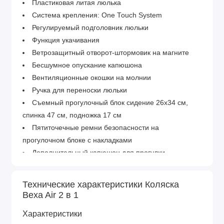
Пластиковая литая люлька
Система крепления: One Touch System
Регулируемый подголовник люльки
Функция укачивания
Ветрозащитный отворот-штормовик на магните
Бесшумное опускание капюшона
Вентиляционные окошки на молнии
Ручка для переноски люльки
Съемный прогулочный блок сидение 26х34 см,
спинка 47 см, подножка 17 см
Пятиточечные ремни безопасности на
прогулочном блоке с накладками
Дополнительный капюшон для прогулки
Накидка на ноги в люльке и в прогулочном блоке
Установка прогулочного блока лицом вперед или
Технические характеристики Коляска
назад
Bexa Air 2 в 1
Сумка для багажа текстильная закрытая
Характеристики
Сумка-рюкзак