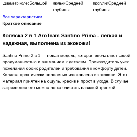
Большой
Средней
Средней
Диаметр колес
люльки
прогулки
глубины
глубины
Все характеристики
Краткое описание
Коляска 2 в 1 AroTeam Santino Prima -
легкая
и
надежная
, выполнена из экокожи!
Santino Primo 2 в 1 — новая модель, которая впечатляет своей
продуманностью и вниманием к деталям. Производитель учел
пожелания обоих родителей и требования к комфорту детей.
Коляска практически полностью изготовлена ​​из экокожи. Этот
материал приятен на ощупь, красив и прост в уходе. В случае
загрязнения его можно легко очистить влажной тряпкой.