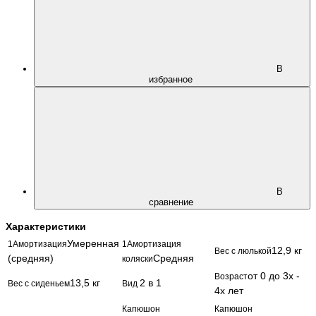
В
избранное
В
сравнение
Характеристики
Умеренная
1Амортизация
1Амортизация
12,9 кг
Вес с люлькой
(средняя)
Средняя
коляски
от 0 до 3х -
Возраст
13,5 кг
2 в 1
Вес с сиденьем
Вид
4х лет
Капюшон
Капюшон