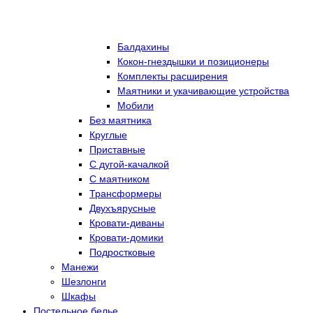
Балдахины
Кокон-гнездышки и позиционеры
Комплекты расширения
Маятники и укачивающие устройства
Мобили
Без маятника
Круглые
Приставные
С дугой-качалкой
С маятником
Трансформеры
Двухъярусные
Кровати-диваны
Кровати-домики
Подростковые
Манежи
Шезлонги
Шкафы
Постельное белье