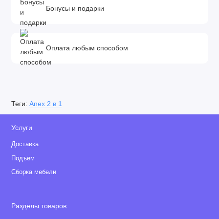
Бонусы и подарки
задние 28 см
• Размер колесной базы: 52.6 см
Оплата любым способом
• Внутренние размеры люльки: 75 х 31 см (ДхШ)
• Внутренние размеры прогулочного блока: 70 х 35
(ДхШ)
• Сложенная люлька: 85 х 43 х 23 см
Теги:
Anex 2 в 1
• Ширина спинки: 33 см
Услуги
• Ширина сиденья: 31 см
Доставка
• Длина прогулочного блока: 86 см
Подъем
Сборка мебели
Расширенная гарантия Анекс
Разделы товаров
Срок действия: