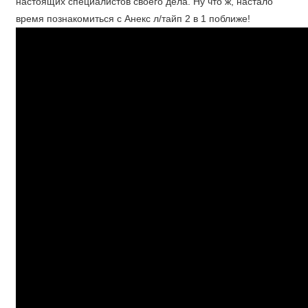
настоящих специалистов своего дела. Ну что ж, настало
время познакомиться с Анекс л/тайп 2 в 1 поближе!