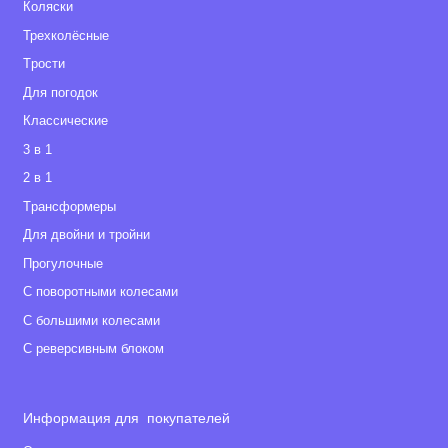
Коляски
m/type, l/type, e/type, Quant: 2 года + 1 год
AIR-X: 1 год
Трехколёсные
Tрости
Обязательное условие: 1 дополнительный год
Для погодок
гарантии предоставляется только при условии
Классические
регистрации коляски на официальном сайте Анекс
3 в 1
2 в 1
Tрансформеры
Для двойни и тройни
Прогулочные
С поворотными колесами
С большими колесами
С реверсивным блоком
Информация для покупателей