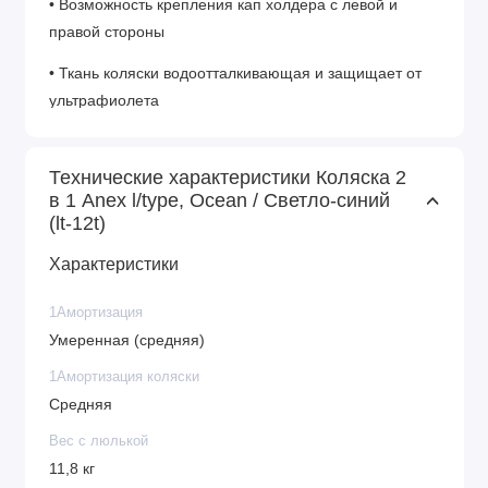
• Возможность крепления кап холдера с левой и
правой стороны
• Ткань коляски водоотталкивающая и защищает от
ультрафиолета
• Удобная регуляция ручки коляски по высоте
Технические характеристики Коляска 2
• Прогулочный блок складывается вместе с рамой в
в 1 Anex l/type, Ocean / Светло-синий
положении «лицом к маме» и наоборот
(lt-12t)
• Регулировка подножки и спинки прогулочного блока
Характеристики
коляски позволяет выбрать индивидуальное
положение по углу наклона, включая положение
1Амортизация
лежа
Умеренная (средняя)
• Откидной бампер прогулочного блока удобно снять
1Амортизация коляски
Средняя
одной рукой
Вес с люлькой
• В прогулочном блоке предусмотрено положение
11,8 кг
лежа - рекомендуемое для новорожденных