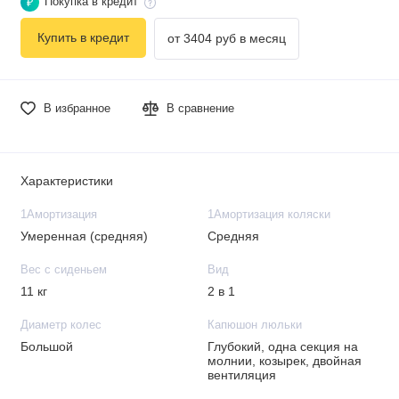
Покупка в кредит
₽
Купить в кредит
от 3404 руб в месяц
В избранное
В сравнение
Характеристики
1Амортизация
1Амортизация коляски
Умеренная (средняя)
Средняя
Вес с сиденьем
Вид
11 кг
2 в 1
Диаметр колес
Капюшон люльки
Большой
Глубокий, одна секция на
молнии, козырек, двойная
вентиляция