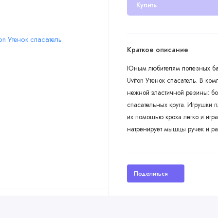
Купить
Краткое описание
Юным любителям полезных бан
Uviton Утенок спасатель. В ко
нежной эластичной резины: бо
спасательных круга. Игрушки 
их помощью кроха легко и играю
натренирует мышцы ручек и ра
Поделиться