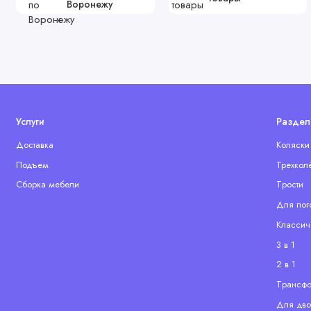
Воронежу
Услуги
Раздел
Доставка
Коляски
Подъем
Трехкол
Сборка мебели
Tрости
Для пог
Классич
3 в 1
2 в 1
Tрансф
Для дво