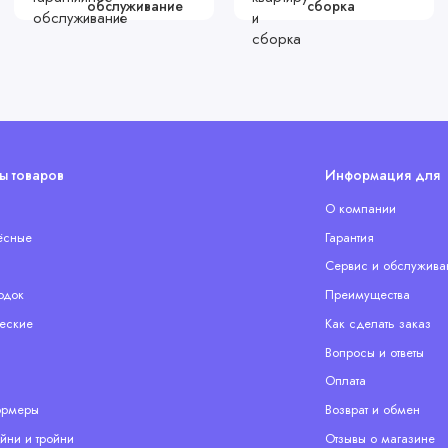
обслуживание
сборка
ы товаров
Информация для 
О компании
ёсные
Гарантия
Сервис и обслужива
одок
Преимущества
еские
Как сделать заказ
Вопросы и ответы
Оплата
ормеры
Возврат и обмен
йни и тройни
Отзывы о магазине