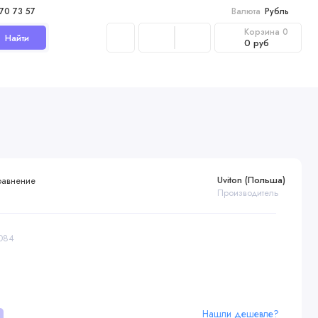
970 73 57
Валюта
Рубль
Корзина
0
Найти
0 руб
Uviton (Польша)
равнение
Производитель
0084
Нашли дешевле?