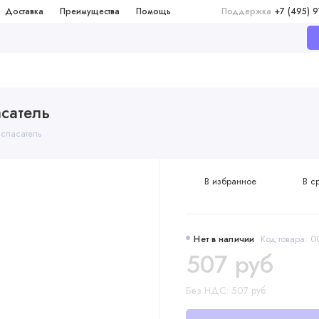
Доставка
Преимущества
Помощь
Поддержка
+7 (495) 
асатель
 спасатель
В избранное
В с
Нет в наличии
Код товара: 
507 руб
Без НДС: 507 руб