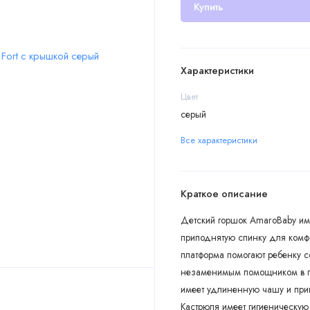
Купить
Характеристики
Цвет
серый
Все характеристики
Краткое описание
Детский горшок AmaroBaby им
приподнятую спинку для комфо
платформа помогают ребенку с
незаменимым помощником в пр
имеет удлиненную чашу и прип
Кастрюля имеет гигиеническую