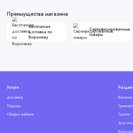
Преимущества магазина
Бесплатная
Сертифицированные
доставка по
товары
Воронежу
Услуги
Раздел
Доставка
Коляски
Подъем
Трехкол
Сборка мебели
Tрости
Для пог
Классич