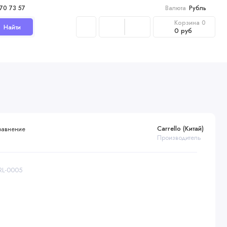
970 73 57
Валюта
Рубль
Корзина
0
Найти
0 руб
Carrello (Китай)
равнение
Производитель
CRL-0005