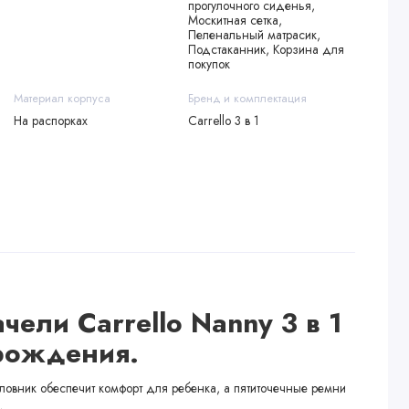
прогулочного сиденья,
Москитная сетка,
Пеленальный матрасик,
Подстаканник, Корзина для
покупок
Материал корпуса
Бренд и комплектация
На распорках
Carrello 3 в 1
ели Carrello Nanny 3 в 1
рождения.
овник обеспечит комфорт для ребенка, а пятиточечные ремни