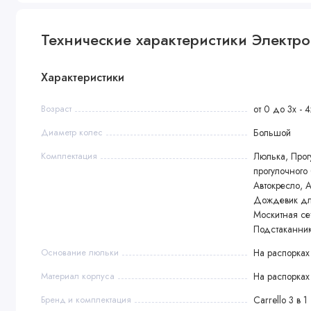
Технические характеристики Электро
Характеристики
Возраст
от 0 до 3х - 4
Диаметр колес
Большой
Комплектация
Люлька, Прог
прогулочного
Автокресло, 
Дождевик для
Москитная се
Подстаканник
Основание люльки
На распорках
Материал корпуса
На распорках
Бренд и комплектация
Carrello 3 в 1