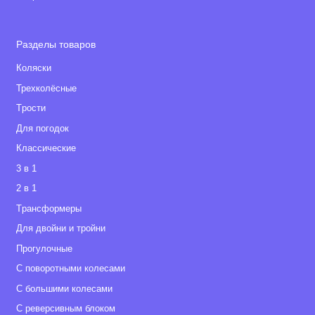
Разделы товаров
Коляски
Трехколёсные
Tрости
Для погодок
Классические
3 в 1
2 в 1
Tрансформеры
Для двойни и тройни
Прогулочные
С поворотными колесами
С большими колесами
С реверсивным блоком