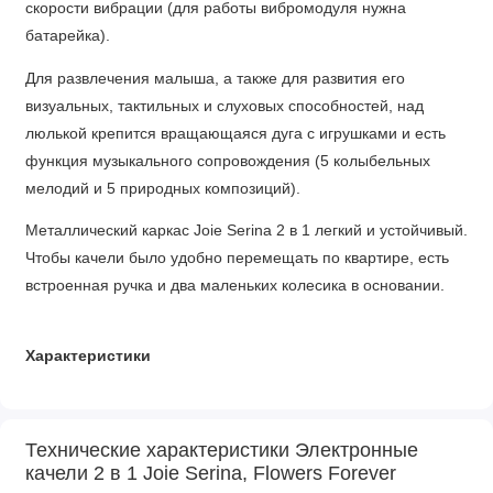
скорости вибрации (для работы вибромодуля нужна
батарейка).
Для развлечения малыша, а также для развития его
визуальных, тактильных и слуховых способностей, над
люлькой крепится вращающаяся дуга с игрушками и есть
функция музыкального сопровождения (5 колыбельных
мелодий и 5 природных композиций).
Металлический каркас Joie Serina 2 в 1 легкий и устойчивый.
Чтобы качели было удобно перемещать по квартире, есть
встроенная ручка и два маленьких колесика в основании.
Характеристики
• Подходит для детей с рождения до 13 кг
• Люлька может использоваться как баунсер
Технические характеристики Электронные
• Поворотная ручка для удобства переноски люльки из
качели 2 в 1 Joie Serina, Flowers Forever
комнаты в комнату