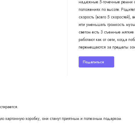
надежные 5-точечные ремни с 
положениях по высоте. Родител
скорость (всего 5 скоростей), 
или уменьшать громкость музы
светом есть 3 съемные мягкие
работают как от сети, когда поб
перемещаются за пределы зоны 
Поделиться
стирается.
вую картонную коробку, они станут приятным и полезным подарком