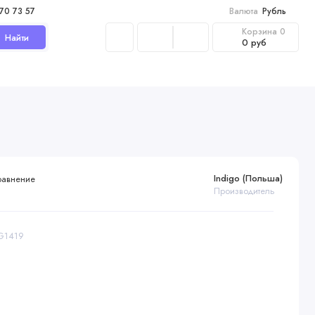
970 73 57
Валюта
Рубль
Корзина
0
Найти
0 руб
Indigo (Польша)
равнение
Производитель
SG1419