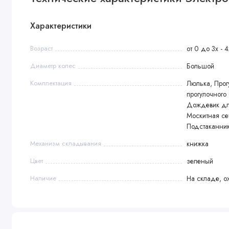
Характеристики
Возраст
от 0 до 3х - 4
Диаметр колес
Большой
Комплектация
Люлька, Прог
прогулочного
Дождевик для
Москитная се
Подстаканник
Механизм складывания
книжка
Цвет
зеленый
Наличие
На складе, о