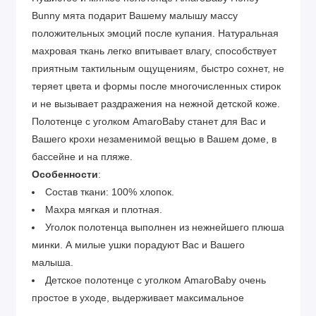
Bunny мята подарит Вашему малышу массу
положительных эмоций после купания. Натуральная
махровая ткань легко впитывает влагу, способствует
приятным тактильным ощущениям, быстро сохнет, не
теряет цвета и формы после многочисленных стирок
и не вызывает раздражения на нежной детской коже.
Полотенце с уголком AmaroBaby станет для Вас и
Вашего крохи незаменимой вещью в Вашем доме, в
бассейне и на пляже.
Особенности
:
Состав ткани: 100% хлопок.
Махра мягкая и плотная.
Уголок полотенца выполнен из нежнейшего плюша
минки. А милые ушки порадуют Вас и Вашего
малыша.
Детское полотенце с уголком AmaroBaby очень
простое в уходе, выдерживает максимальное
количество стирок, не истончается и не теряет