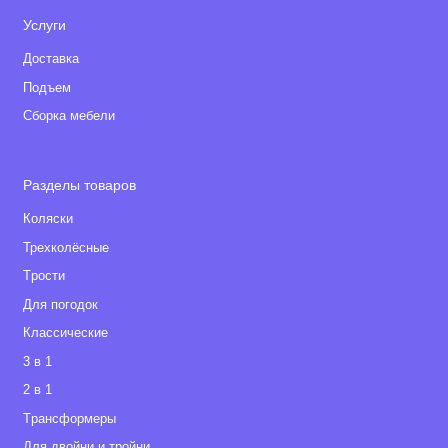
Услуги
Доставка
Подъем
Сборка мебели
Разделы товаров
Коляски
Трехколёсные
Tрости
Для погодок
Классические
3 в 1
2 в 1
Tрансформеры
Для двойни и тройни