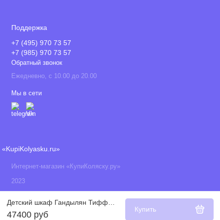
Поддержка
+7 (495) 970 73 57
+7 (985) 970 73 57
Обратный звонок
Ежедневно, с 10.00 до 20.00
Мы в сети
«KupiKolyasku.ru»
Интернет-магазин «КупиКоляску.ру»
2023
Детский шкаф Гандылян Тиффани декор пуговицы белая ночь
Купить
47400 руб