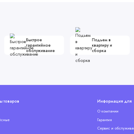
Быстрое
Подьем в
гарантийное
квартиру и
обслуживание
сборка
ы товаров
Информация для 
О компании
ёсные
Гарантия
Сервис и обслужива