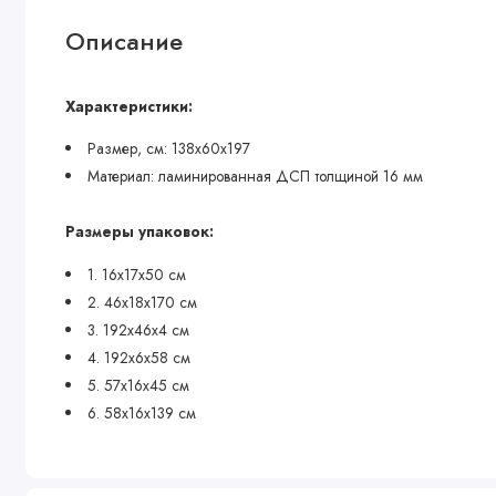
Описание
Характеристики:
Размер, см: 138х60х197
Материал: ламинированная ДСП толщиной 16 мм
Размеры упаковок:
1. 16х17х50 см
2. 46х18х170 см
3. 192х46х4 см
4. 192х6х58 см
5. 57х16х45 см
6. 58х16х139 см