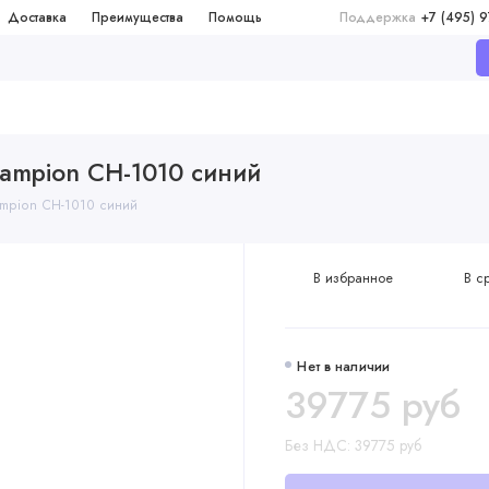
Доставка
Преимущества
Помощь
Поддержка
+7 (495) 
ampion CH-1010 синий
ampion CH-1010 синий
В избранное
В с
Нет в наличии
39775 руб
Без НДС: 39775 руб