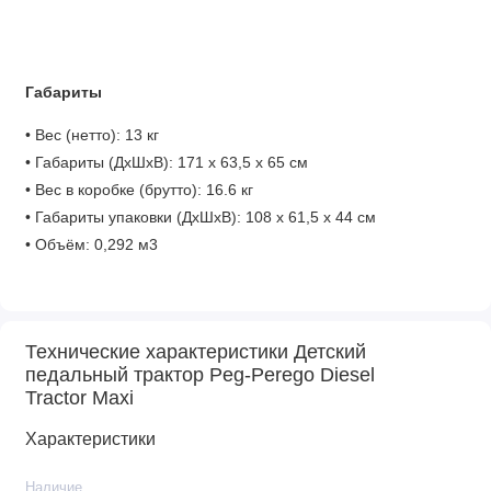
Габариты
• Вес (нетто): 13 кг
• Габариты (ДхШхВ): 171 x 63,5 x 65 см
• Вес в коробке (брутто): 16.6 кг
• Габариты упаковки (ДхШхВ): 108 х 61,5 х 44 см
• Объём: 0,292 м3
*Важная информация!
Технические характеристики Детский
Производитель оставляет за собой право без
педальный трактор Peg-Perego Diesel
предварительного уведомления покупателя вносить
Tractor Maxi
изменения в конструкцию, комплектацию или технологию
Характеристики
изготовления изделия с целью улучшения его свойств.
Наличие