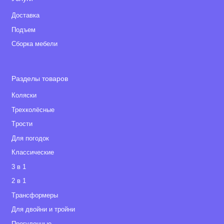
Доставка
Подъем
Сборка мебели
Разделы товаров
Коляски
Трехколёсные
Tрости
Для погодок
Классические
3 в 1
2 в 1
Tрансформеры
Для двойни и тройни
Прогулочные