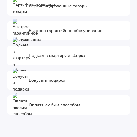
развивать внимательность.
Сертифицированные товары
Зарядное устройство и аккумулятор в комплекте
Быстрое гарантийное обслуживание
Машина оснащена двумя двигателями мощностью по 165W
каждый. Аккумулятор 12V емкостью 8Ah. Для зарядки
аккумулятора не обязательно доставать его из
электромобиля. Для полного заряда требуется от 8 до 12
Подьем в квартиру и сборка
часов.
Бонусы и подарки
Характеристики
• Возраст: от 3+
Оплата любым способом
• 1-я скорость: 3,4 км/ч
• 2-я скорость: 6,7 км/ч
• Задняя скорость: 3,4 км/ч
• Вольтаж: 12 Вольт
• Муляж инструмента: Нет