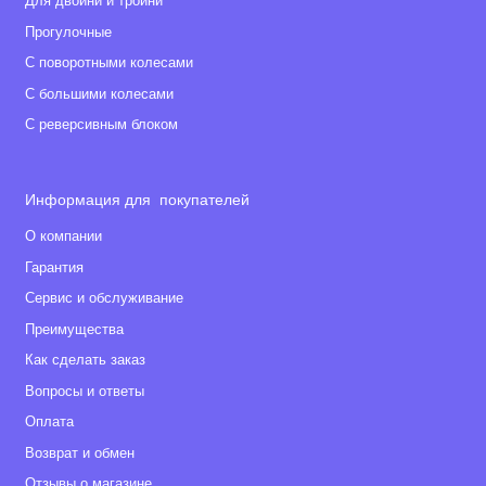
Для двойни и тройни
• Наклейки
Прогулочные
• Инструкция
С поворотными колесами
• Гарантийный талон
С большими колесами
Габариты
С реверсивным блоком
• Максимальная нагрузка: 40 кг
• Ёмкость АКБ: 8ah
Информация для покупателей
• Максимальная скорость: 6,7 км/ч
О компании
• Общая мощность: 165Wx2
Гарантия
• Вес (нетто): 14 кг
Сервис и обслуживание
• Габариты (ДxШxВ): 100 x 66 x 65 см
• Вес в коробке (брутто): 18.4 кг
Преимущества
• Габариты упаковки (ДxШxВ): 93,7х65,7х43,2 см
Как сделать заказ
• Объём: 0.266 м3
Вопросы и ответы
Оплата
*Важная информация!
Возврат и обмен
Производитель оставляет за собой право без
Отзывы о магазине