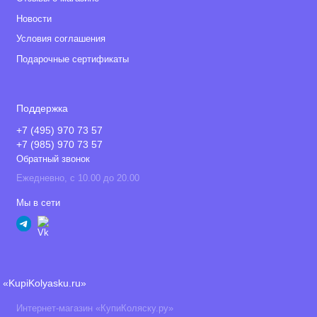
предварительного уведомления покупателя вносить
Новости
изменения в конструкцию, комплектацию или технологию
Условия соглашения
изготовления изделия с целью улучшения его свойств.
Подарочные сертификаты
Поддержка
+7 (495) 970 73 57
+7 (985) 970 73 57
Обратный звонок
Ежедневно, с 10.00 до 20.00
Мы в сети
«KupiKolyasku.ru»
Интернет-магазин «КупиКоляску.ру»