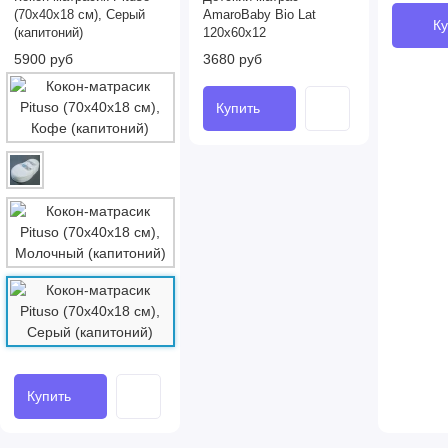
(70x40x18 см), Серый
AmaroBaby Bio Lat
Ку
(капитоний)
120x60х12
5900 руб
3680 руб
Купить
Купить