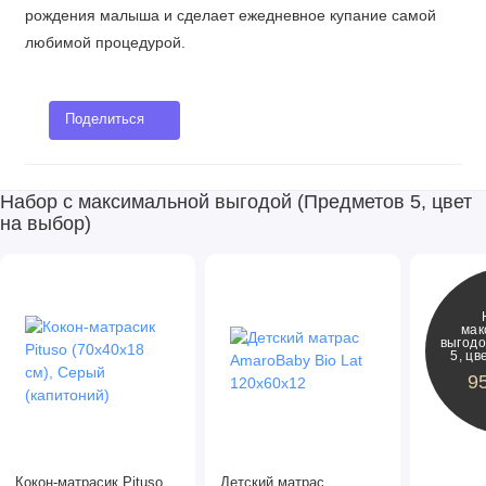
рождения малыша и сделает ежедневное купание самой
любимой процедурой.
Поделиться
Набор с максимальной выгодой (Предметов 5, цвет
на выбор)
мак
выгодо
5, цв
9
Кокон-матрасик Pituso
Детский матрас