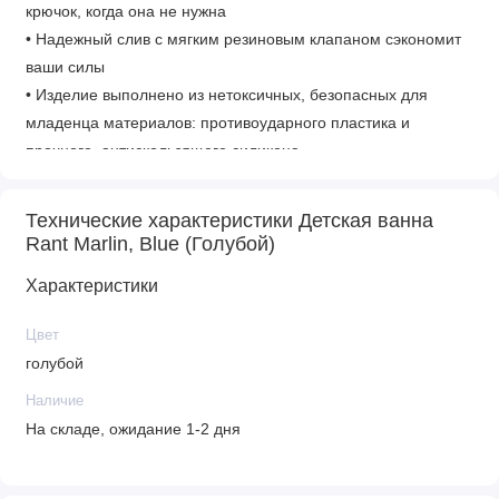
крючок, когда она не нужна
• Надежный слив с мягким резиновым клапаном сэкономит
ваши силы
• Изделие выполнено из нетоксичных, безопасных для
младенца материалов: противоударного пластика и
прочного, антискользящего силикона
Габариты
Технические характеристики Детская ванна
• Вес товара: 1.9 кг
Rant Marlin, Blue (Голубой)
• Габариты товара (с упаковкой): 84 x 50 x 10,5 см
Характеристики
• Габариты товара (без упаковки): 83 x 50 x 21 см
*Важная информация!
Цвет
голубой
Производитель оставляет за собой право без
Наличие
предварительного уведомления покупателя вносить
На складе, ожидание 1-2 дня
изменения в конструкцию, комплектацию или технологию
изготовления изделия с целью улучшения его свойств.