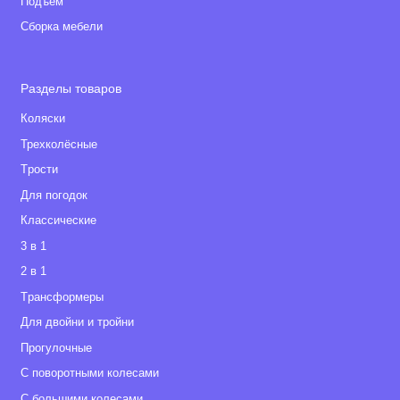
Подъем
Сборка мебели
Разделы товаров
Коляски
Трехколёсные
Tрости
Для погодок
Классические
3 в 1
2 в 1
Tрансформеры
Для двойни и тройни
Прогулочные
С поворотными колесами
С большими колесами