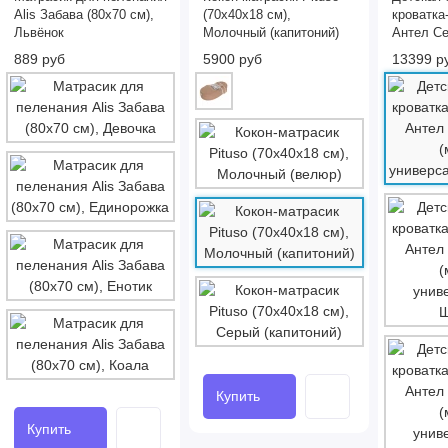
Alis Забава (80х70 см),
(70x40x18 см),
кроватка
Львёнок
Молочный (капитоний)
Антел Се
(маятник
889 руб
5900 руб
13399 р
универса
Купить
Купить