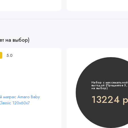
ет на выбор)
5.0
й
Набор с максимальной
выгодой (Предметов 5, 
на выбор)
13224 р