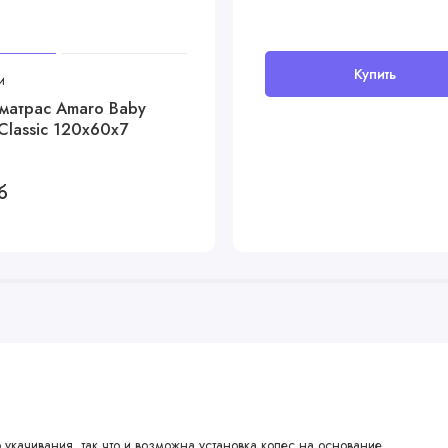
Купить
и
матрас Amaro Baby
Classic 120x60х7
б
качивания, так что и возможна установка колес на основание.