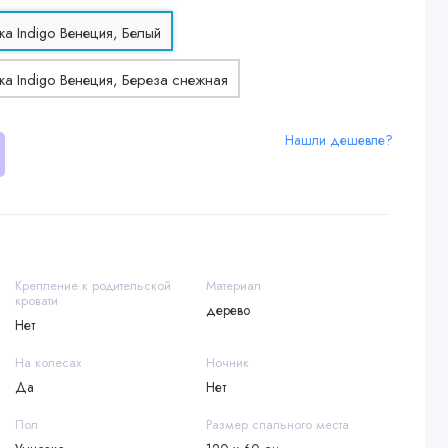
Нашли дешевле?
Крепление к родительской
Материал
кровати
дерево
Нет
На колесах
Ночник
Да
Нет
Пол
Размер спального места