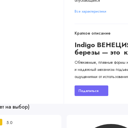
опускающаяся
Все характеристики
Краткое описание
Indigo ВЕНЕЦИЯ
березы — это к
Обтекаемые, плавные формы из
и надежный механизм подъем
ощущениями от использования э
Поделиться
ет на выбор)
5.0
й