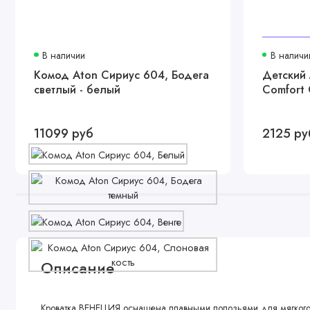
В наличии
В наличи
Комод Aton Сириус 604, Бодега
Детский 
светлый - белый
Comfort 
11099 руб
2125 ру
Описание
Кроватка ВЕНЕЦИЯ оснащена плавными полозьями для мягкого у