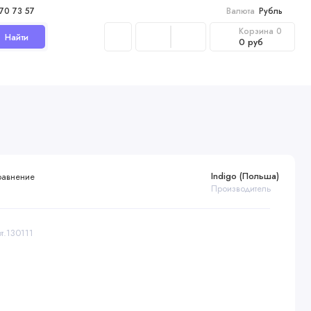
970 73 57
Валюта
Рубль
Корзина
0
Найти
0 руб
Indigo (Польша)
равнение
Производитель
рт.130111