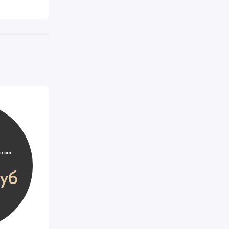
цвет
уб