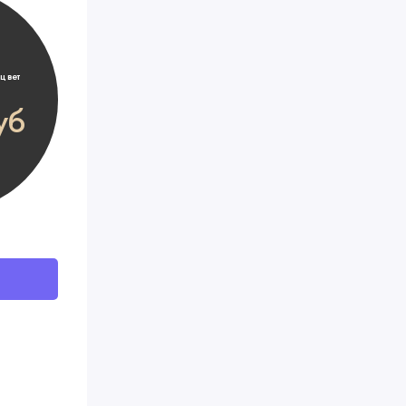
цвет
уб