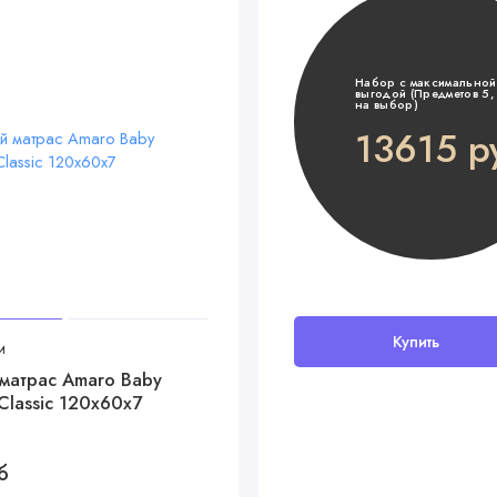
Набор с максимальной
выгодой (Предметов 5, 
на выбор)
13615 р
Купить
и
матрас Amaro Baby
Classic 120x60х7
б