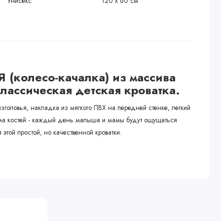
Унисекс
120 х 60 см
 (колесо-качалка) из массива
лассическая детская кроватка.
головья, накладка из мягкого ПВХ на передней стенке, легкий
а костей - каждый день малыша и мамы будут ощущаться
той простой, но качественной кроватки.