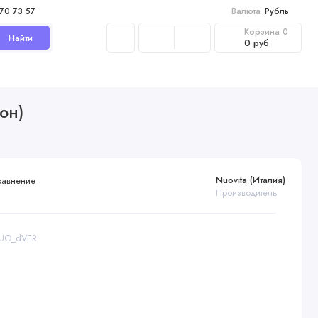
970 73 57
Валюта
Рубль
Корзина
0
Найти
0 руб
он)
Nuovita (Италия)
равнение
Производитель
NUO_dVER