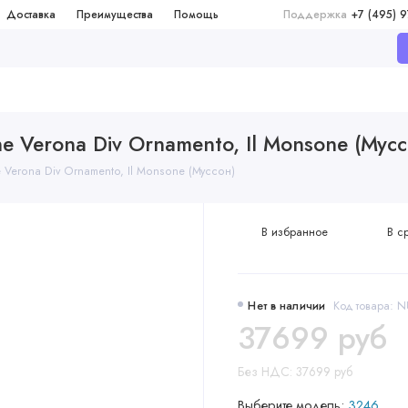
Доставка
Преимущества
Помощь
Поддержка
+7 (495) 
e Verona Div Ornamento, Il Monsone (Мусс
e Verona Div Ornamento, Il Monsone (Муссон)
В избранное
В с
Нет в наличии
Код товара: 
37699 руб
Без НДС: 37699 руб
Выберите модель:
3246