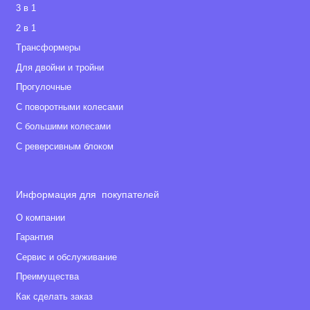
3 в 1
Сложенных шасси: 102х58х30 см
2 в 1
Прогулочной коляски: 89х58х111 см
Сидячего места: 24х32х39 см
Tрансформеры
Внешние размеры люльки: 86х41x67 см
Для двойни и тройни
Внутренние габариты люльки: 79х35x18 см
Прогулочные
Автокресло: 71х44х58 см.
С поворотными колесами
С большими колесами
Вес:
С реверсивным блоком
Шасси: 9.2 кг
Прогулочного блока: 4.9 кг
Люльки: 3.8 кг
Информация для покупателей
Автокресла: 3 кг.
О компании
Гарантия
Сервис и обслуживание
Преимущества
Как сделать заказ