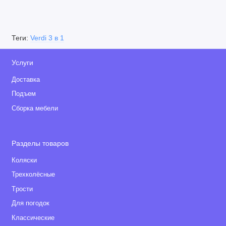
Дополнительная вкладка для новорожденного
Регулируемая высота ремней безопасности
Возможность снятия обивки.
Теги:
Verdi 3 в 1
Комплектация:
Услуги
Прогулочный блок
Доставка
Люлька
Подъем
Автокресло
Москитная сетка
Сборка мебели
Дождевик
Подстаканник
Разделы товаров
Накидка на ножки
Сумка для мамы
Коляски
Матрасик в люльку
Трехколёсные
Корзина для покупок.
Tрости
Для погодок
Размеры:
Классические
Разложенных шасси: 89х58х73-117 см