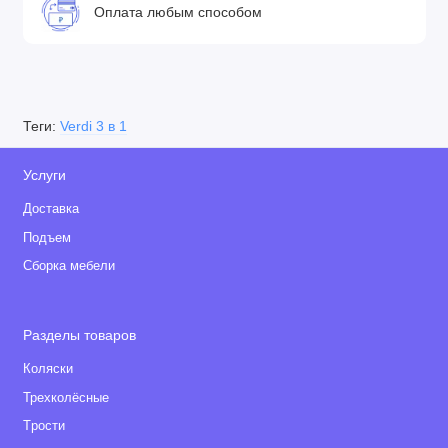
Оплата любым способом
Регулируемая высота ремней безопасности
Возможность снятия обивки
Mоскитная сетка
Диаметр колес: 10 и 12,5 дюймов
Теги:
Verdi 3 в 1
Услуги
Доставка
Подъем
Сборка мебели
Разделы товаров
Коляски
Трехколёсные
Tрости