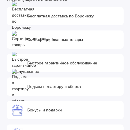
Вентиляционное окошко со встроенной москитной
сеткой
Бесплатная доставка по Воронежу
Регулирование высоты подножки
Cолнцезащитный навес
5- точечные ремни безопасности с возможностью
Сертифицированные товары
регулировки
Утепляемое предохранительное покрытие для
ножек
Быстрое гарантийное обслуживание
Кресло группы 0+ 0-10 кг
Имеет европейское удостоверение процесса ECE
R44/04
Подьем в квартиру и сборка
Устанавливается на коляске при помощи адаптера
(в комплекте)
3- точечные ремни безопасности
Бонусы и подарки
Регулируемая ручка для переноски кресла
Отстегиваемый козырек
Чехол для ножек