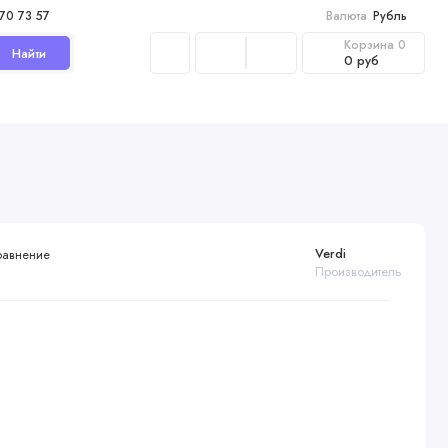
970 73 57
Валюта
Рубль
Корзина
0
Найти
0 руб
Verdi
равнение
Производитель