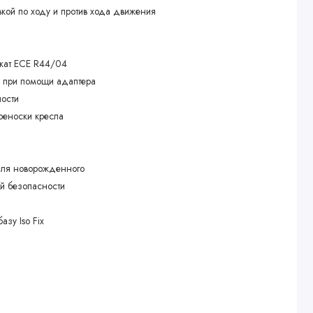
вкой по ходу и против хода движения
икат ECE R44/04
е при помощи адаптера
ности
реноски кресла
для новорожденного
й безопасности
и
азу Iso Fix