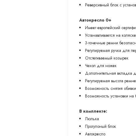
Реверсивный блок с устано
Автокресло 0+
Имеет европейский сертиф
Устанавливается на коляск
3-точечные ремни безопас
Регулируемая ручка для пе
Отстегиваемый козырек
Чехол для ножек
Дополнительная вкладка 
Регулируемая высота ремне
Возможность снятия обивк
Возможность установки на б
В комплекте:
Люлька
Прогулоный блок
Автокресло