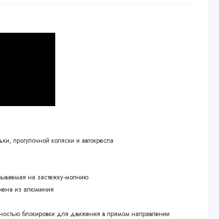
ьки, прогулочной коляски и автокресла
крываемая на застежку-молнию
лнена из алюминия
ностью блокировки для движения в прямом направлении