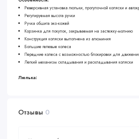
Особенности:
Реверсивная установка люльки, прогулочной коляски и авток
Регулируемая высота ручки
Ручка обшита эко-кожей
Корзинка для покупок, закрываемая на застежку-молнию
Конструкция коляски выполнена из алюминия
Большие гелевые колеса
Передние колеса с возможностью блокировки для движени
Легкий механизм складывания и раскладывания коляски
Люлька:
Расстегиваемая задняя часть люльки
Внешняя регулировка поддержки спинки
Дополнительная вентиляция люльки
Большая, удобная люлька
Отзывы
0
Обивка и матрасик изготовлены из бамбуковой ткани
Прогулочная коляска: