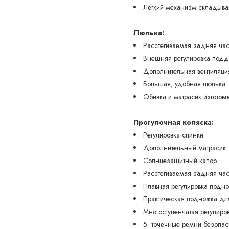
Легкий механизм складыва
Люлька:
Расстегиваемая задняя час
Внешняя регулировка подд
Дополнительная вентиляци
Большая, удобная люлька
Обивка и матрасик изготов
Прогулочная коляска:
Pегулировка спинки
Дополнительный матрасик
Cолнцезащитный капор
Расстегиваемая задняя час
Плавная регулировка подн
Практическая подножка дл
Многоступенчатая регулиро
5- точечные ремни безопас