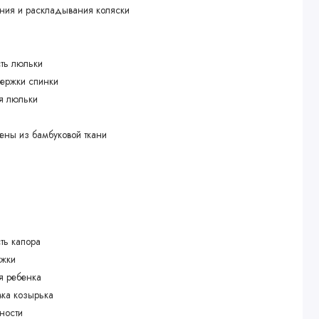
ния и раскладывания коляски
ть люльки
ержки спинки
я люльки
лены из бамбуковой ткани
ть капора
ожки
я ребенка
вка козырька
ности