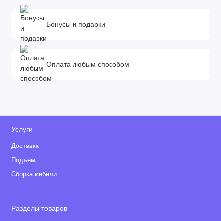
Шасси:
алюминиевая рама
Бонусы и подарки
регулируемая под рост кожаная ручка
встроенная в раму дополнительная амортизация
система анти-шок
Оплата любым способом
усиленная подвеска с возможностью
многоступенчатой регулировкой жёсткости
практичная система смены блоков OneClick
система блокировки поворотных передних колёс
для движения попрямой
центральный тормоз
Услуги
Доставка
Колёса:
Подъем
гелиевые с подшипниками
Сборка мебели
передние поворотные с фиксацией
колёса передние 10”, задние 12”
Разделы товаров
Размеры: