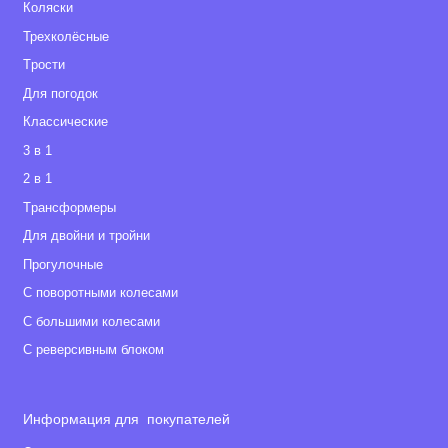
Коляски
Размер в собранном виде: 80 х 59 х 116 см
Размер люльки: 82 х 47 х 28 см
Трехколёсные
Размер спального места: 75 х 35 х 24 см
Tрости
Размер сиденья прогулочного блока: 87 х 34 х 24
Для погодок
см
Классические
Размер рамы в собранном виде: 73 х 60 х 30 см
3 в 1
Вес рамы: 5,9 кг
2 в 1
Вес рамы с корзиной: 6,7 кг
Tрансформеры
Вес люльки: 5,85 кг
Вес прогулочного блока: 5,1 кг
Для двойни и тройни
Прогулочные
С поворотными колесами
С большими колесами
С реверсивным блоком
Информация для покупателей