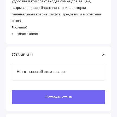
удобства в комплект входят сумка для вещей,
закрывающаяся багажная корзина, шторки,
пеленальный коврик, муфта, дождевик и москитная
сетка.
Люлька:
пластиковая
устанавливается в любом направлении
простой и надёжный механизм крепления
OneClick(одним щелчком)
Отзывы
0
прочный пластиковый корпус
может использоваться в качестве колыбели
Нет отзывов об этом товаре.
встроенная в капор кожаная ручка для переноски
многоступенчатая регулировка подголовника
система вентиляции люльки
съёмный капор
Оставить отзыв
открывающееся вентиляционное окно с москитной
сеткой
бесшумный механизм регулировки капора