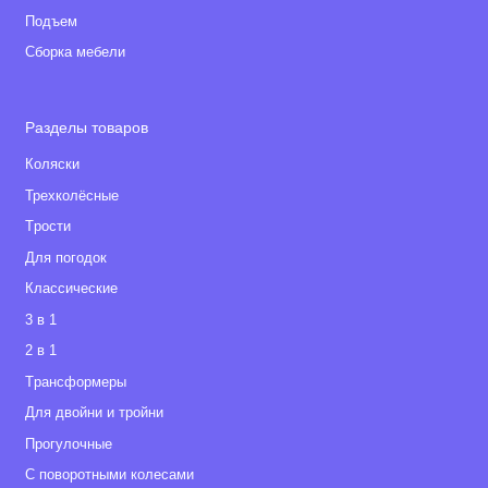
люльку, бережно помещая в автомобиль или
Подъем
переносить на небольшие расстояния без опаски
Сборка мебели
выпустить из рук
В поездке может временно заменять колыбель,
обладая небольшими размерами
Разделы товаров
Коляски
В комплекте
:
Трехколёсные
Рама
Tрости
Две люльки
Для погодок
Накидки на блоки для новорожденных
Классические
Два прогулочного блока face-to-face (лицом к
маме)
3 в 1
Адаптер для установки двух блоков одновременно
2 в 1
Tрансформеры
Общие размеры
:
Для двойни и тройни
размеры люлек(шxдxг) - 73х100х30 см;
Прогулочные
ширина с колесами - 63 см;
С поворотными колесами
диаметр колес - 25 см