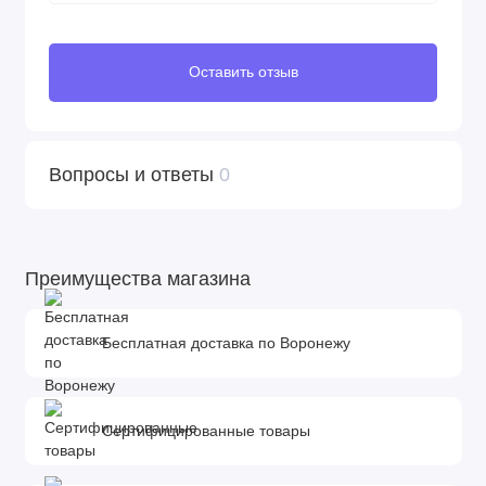
Передние колеса поворотные с возможностью
блокировки
Шины широкие, для хорошего сцепления с
Оставить отзыв
дорогой
Шасси
:
Вопросы и ответы
0
Крепкое и в меру легкое одновременно за счет
использования современных материалов
Ручной тормоз
Компактный механизм складывания
Преимущества магазина
Корзина для игрушек и небольших покупок
Снабжено креплениями, совмещаемыми с
автокреслами Maxi-Cosi и с люлькой в качестве
Бесплатная доставка по Воронежу
дополнительного оборудования
Люлька
:
Сертифицированные товары
Компактная и удобная
Лёгкий вес