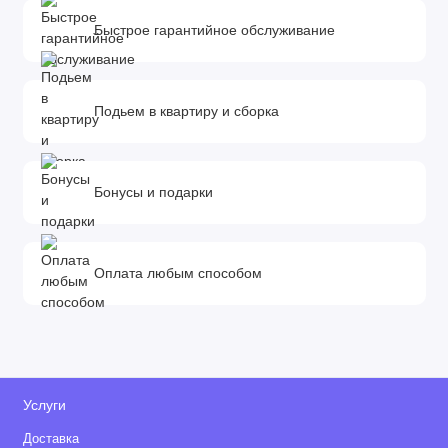
Капюшоны регулируются независимо
Быстрое гарантийное обслуживание
Предназначена для новорожденных, подходит для
детей до 9 кг, компактна снаружи и в меру просторна
внутри
Подьем в квартиру и сборка
Комфортная для малыша, просто
транспортируется, легко помещаясь на сидение
автомобиля
Подходит к коляске Mountain Buggy Duet,со
Бонусы и подарки
специфическими креплениями, подходящими
именно этой модели – простыми в обращении и
надежными.
Оплата любым способом
Небольшой вес люльки позволяет занести на этаж,
не тревожа кроху, если тот уснул на прогулке
Капюшон, обеспечивающий защиту от солнца
регулируется в нескольких положениях
Матрасик для комфортного сна и обеспечения
Услуги
правильного положения тела
Доставка
Практичные ручки позволяют удобно захватывать