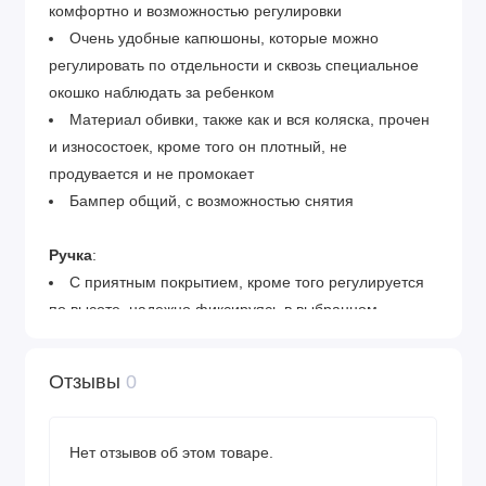
комфортно и возможностью регулировки
Очень удобные капюшоны, которые можно
регулировать по отдельности и сквозь специальное
окошко наблюдать за ребенком
Материал обивки, также как и вся коляска, прочен
и износостоек, кроме того он плотный, не
продувается и не промокает
Бампер общий, с возможностью снятия
Ручка
:
С приятным покрытием, кроме того регулируется
по высоте, надежно фиксируясь в выбранном
положении
Отзывы
0
Колеса
:
Колеса большие, накачиваемые, обеспечивают
замечательную амортизацию и ровный ход даже по
Нет отзывов об этом товаре.
неровным покрытиям