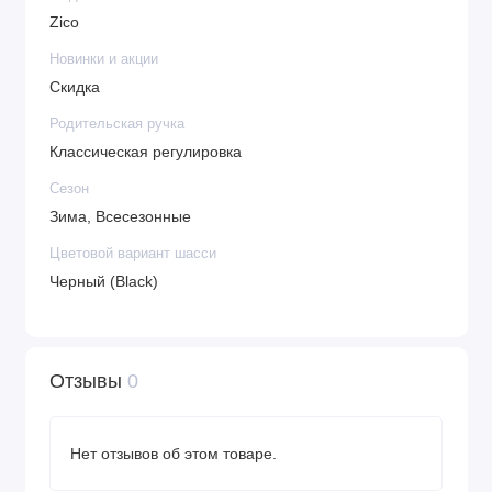
Zico
Коляска с люлькой – 12,2 кг.
Коляска с прогулочным блоком – 13 кг.
Новинки и акции
Вес люльки – 4,0 кг.
Скидка
Вес прогулочного блока – 4,8 кг.
Родительская ручка
Вес шасси (без колес) – 5,5 кг.
Классическая регулировка
Вес колес (4 шт.) – 2,7 кг.
Сезон
Зима, Всесезонные
Комплектация:
люлька и прогулочный блок
Цветовой вариант шасси
легкая алюминиевая рама
Черный (Black)
гелевые колеса
корзина для покупок
накидка на люльку
Отзывы
0
накидка на прогулочный блок
сумка для мамы
подстаканник
Нет отзывов об этом товаре.
москитная сетка универсальная