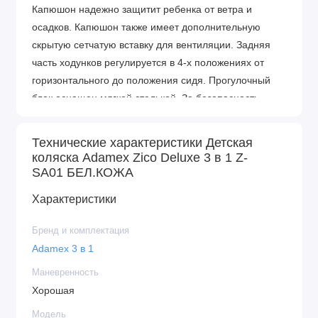
Капюшон надежно защитит ребенка от ветра и
осадков. Капюшон также имеет дополнительную
скрытую сетчатую вставку для вентиляции. Задняя
часть ходунков регулируется в 4-х положениях от
горизонтального до положения сидя. Прогулочный
блок оснащен мягкой стелькой. За безопасность
отвечают 5-точечные ремни безопасности. Поручень
(бампер), обшитый экокожей, съемный и складной.
Технические характеристики Детская
коляска Adamex Zico Deluxe 3 в 1 Z-
Размеры и вес:
SA01 БЕЛ.КОЖА
Коляска в собранном виде (Д х В х Ш) – 92 х 120 х
57,5 см.
Характеристики
Размеры шасси в сложенном виде (Д х В х Ш) – 82
Бренд и комплектация
х 35 х 57,5 см.
Adamex 3 в 1
Размер люльки (Д х В х Ш) – 77 х 22 х 35 см.
Размер спального места в прогулочном блоке (Д х
Маневренность
Ш) – 90 х 34 см.
Хорошая
Размер колес (передние/задние) – 25 / 30 см.
Модель